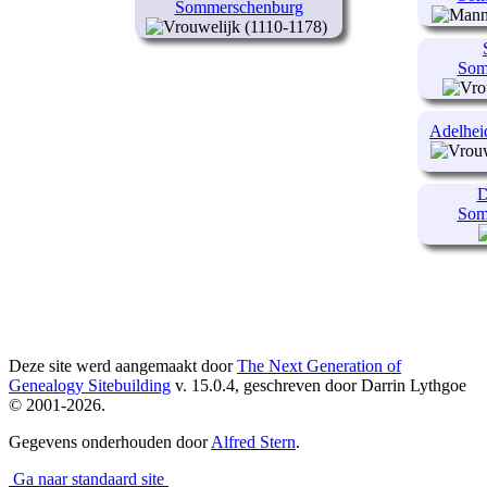
Sommerschenburg
(1110-1178)
Som
Adelhei
D
Som
Deze site werd aangemaakt door
The Next Generation of
Genealogy Sitebuilding
v. 15.0.4, geschreven door Darrin Lythgoe
© 2001-2026.
Gegevens onderhouden door
Alfred Stern
.
Ga naar standaard site