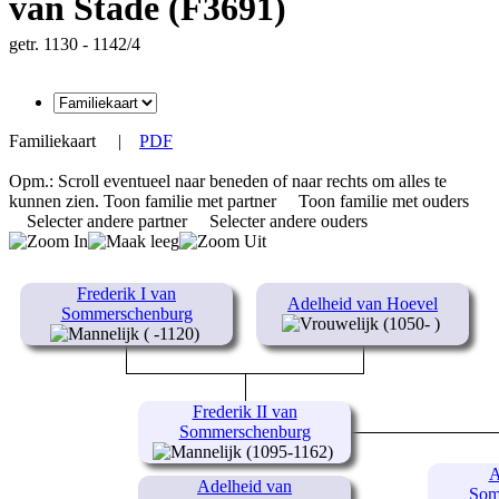
van Stade (F3691)
getr. 1130 - 1142/4
Familiekaart
|
PDF
Opm.: Scroll eventueel naar beneden of naar rechts om alles te
kunnen zien.
Toon familie met partner
Toon familie met ouders
Selecter andere partner
Selecter andere ouders
Frederik I van
Adelheid van Hoevel
Sommerschenburg
(1050- )
( -1120)
Frederik II van
Sommerschenburg
(1095-1162)
A
Adelheid van
Som