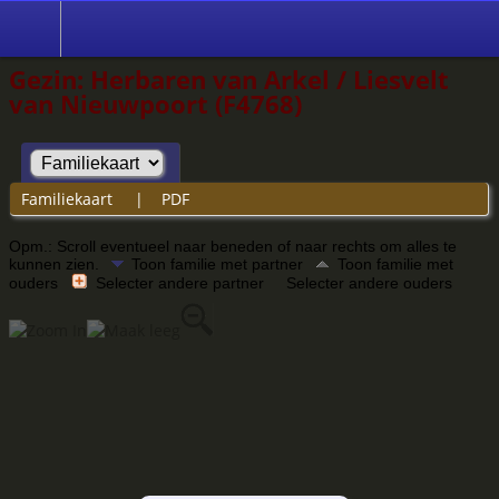
Gezin: Herbaren van Arkel / Liesvelt
van Nieuwpoort (F4768)
Familiekaart
|
PDF
Opm.: Scroll eventueel naar beneden of naar rechts om alles te
kunnen zien.
Toon familie met partner
Toon familie met
ouders
Selecter andere partner
Selecter andere ouders