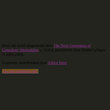
Deze site werd aangemaakt door
The Next Generation of
Genealogy Sitebuilding
v. 15.0.4, geschreven door Darrin Lythgoe
© 2001-2026.
Gegevens onderhouden door
Alfred Stern
.
Ga naar standaard site