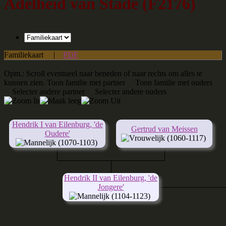
Adelheid van Stade (F2176)
Familiekaart
|
PDF
Opm.: Scroll eventueel naar beneden of naar rechts om alles te
kunnen zien.
Toon familie met partner
Toon familie met ouders
Selecter andere partner
Selecter andere ouders
Hendrik I van Eilenburg, 'de
Gertrud van Meissen
Oudere'
(1060-1117)
(1070-1103)
Hendrik II van Eilenburg, 'de
Jongere'
(1104-1123)