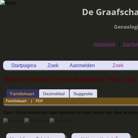
De Graafsch
Genealog
Homepage
|
Startp
Startpagina
Zoek
Aanmelden
Zoek
Gezin: Herman III van Avelgouw / N.N. va
Familiekaart
Gezinsblad
Suggestie
Familiekaart
|
PDF
Opm.: Scroll eventueel naar beneden of naar rechts om alles te kun