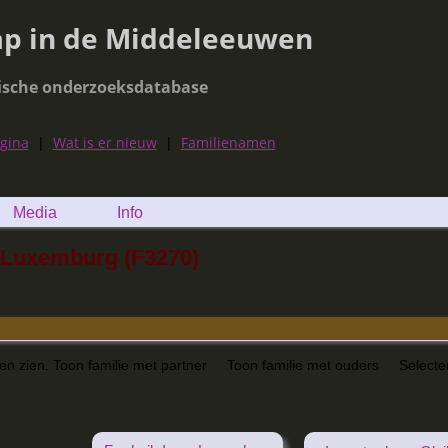
ap in de Middeleeuwen
ische onderzoeksdatabase
agina
|
Wat is er nieuw
|
Familienamen
Media
Info
n Luxemburg (F3270)
nen zien.
Toon familie met partner
Toon familie met ouders
Selecte