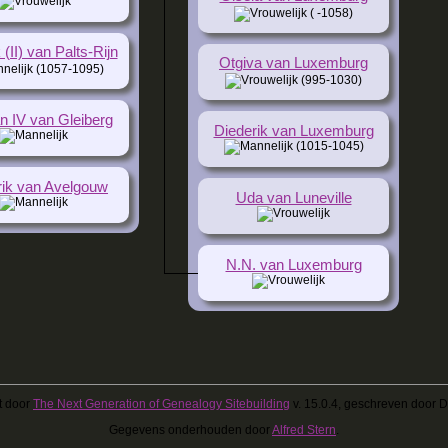
( -1058)
(II) van Palts-Rijn
Otgiva van Luxemburg
(1057-1095)
(995-1030)
 IV van Gleiberg
Diederik van Luxemburg
(1015-1045)
rik van Avelgouw
Uda van Luneville
N.N. van Luxemburg
t door
The Next Generation of Genealogy Sitebuilding
v. 15.0.4, geschreven door 
Gegevens onderhouden door
Alfred Stern
.