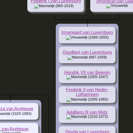
Frederik I van Luxemburg
Irmentrud van Glei
(965-1019)
Irmengard van Luxemburg
(1000-1055)
Giselbert van Luxemburg
(997-1059)
Hendrik VII van Beieren
(1005-1047)
Frederik II van Neder-
Lotharingen
(1005-1065)
za van Avelgouw
Adalbero III van Metz
(1025-1083)
(1010-1072)
. van Avelgouw
Gisela van Luxemburg