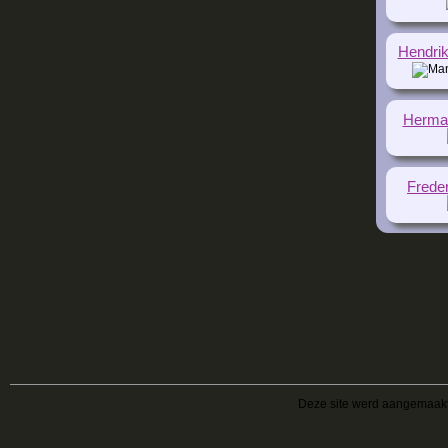
Hendrik 
Herman
Frede
Deze site werd aangemaak