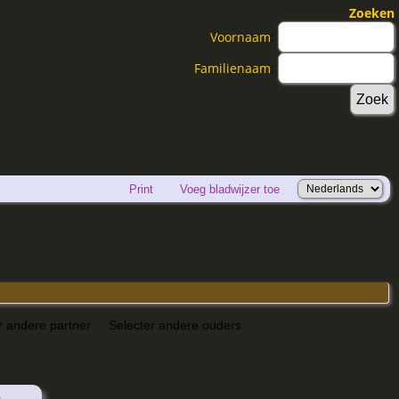
Zoeken
Voornaam
:
Familienaam
:
Print
Voeg bladwijzer toe
r andere partner
Selecter andere ouders