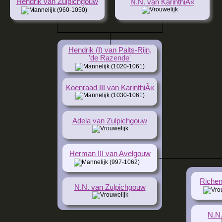
Hendrik van Zulpichgouw
N.N. van KarinthiÃ«
(960-1050)
Hendrik (I) van Palts-Rijn,
'de Razende'
(1020-1061)
Koenraad III van KarinthiÃ«
(1030-1061)
Adela van Zulpichgouw
Herman III van Avelgouw
(997-1062)
Richen
N.N. van Zulpichgouw
N.N