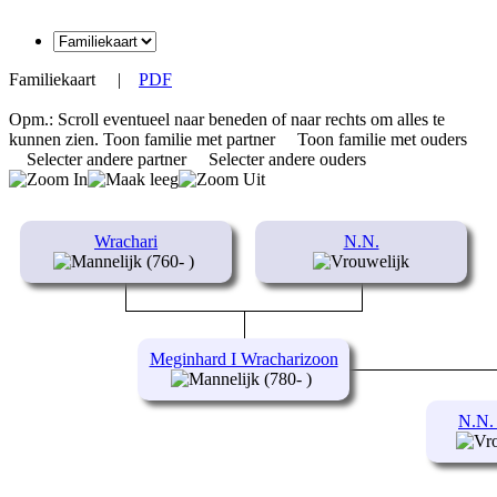
Familiekaart
|
PDF
Opm.: Scroll eventueel naar beneden of naar rechts om alles te
kunnen zien.
Toon familie met partner
Toon familie met ouders
Selecter andere partner
Selecter andere ouders
Wrachari
N.N.
(760- )
Meginhard I Wracharizoon
(780- )
N.N. 