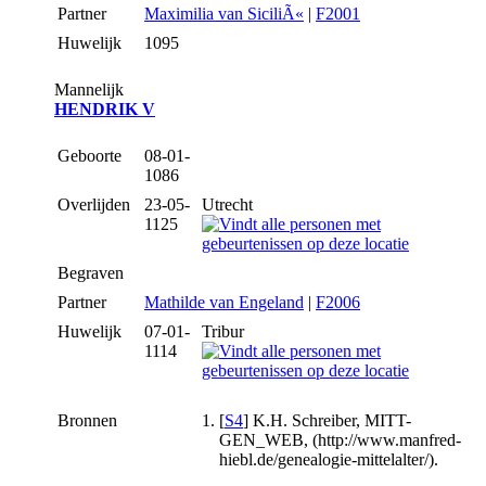
Partner
Maximilia van SiciliÃ«
|
F2001
Huwelijk
1095
Mannelijk
HENDRIK V
Geboorte
08-01-
1086
Overlijden
23-05-
Utrecht
1125
Begraven
Partner
Mathilde van Engeland
|
F2006
Huwelijk
07-01-
Tribur
1114
Bronnen
[
S4
] K.H. Schreiber, MITT-
GEN_WEB, (http://www.manfred-
hiebl.de/genealogie-mittelalter/).