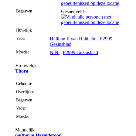
Begraven
Gesneuveld
Huwelijk
Vader
Halfdan II van Haithabu
|
F2999
Gezinsblad
Moeder
N.N.
|
F2999 Gezinsblad
Vrouwelijk
Thora
Geboorte
Overlijden
Begraven
Vader
Moeder
Mannelijk
Guthorm Haraldszoon