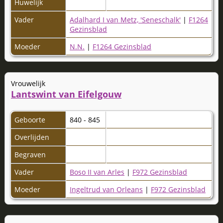
Huwelijk
Vader
Adalhard I van Metz, 'Seneschalk'
|
F1264
Gezinsblad
Moeder
N.N.
|
F1264 Gezinsblad
Vrouwelijk
Lantswint van Eifelgouw
Geboorte
840 - 845
Overlijden
Begraven
Vader
Boso II van Arles
|
F972 Gezinsblad
Moeder
Ingeltrud van Orleans
|
F972 Gezinsblad