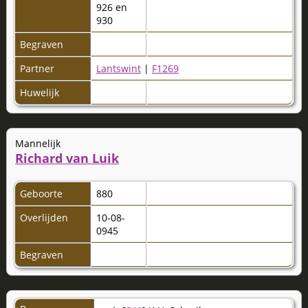
926 en
930
Begraven
Partner
Lantswint
|
F1269
Huwelijk
Mannelijk
Richard van Luik
Geboorte
880
Overlijden
10-08-
0945
Begraven