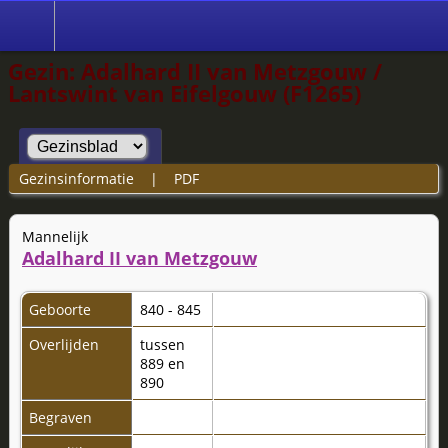
Gezin: Adalhard II van Metzgouw /
Lantswint van Eifelgouw (F1265)
Gezinsinformatie
|
PDF
Mannelijk
Adalhard II van Metzgouw
Geboorte
840 - 845
Overlijden
tussen
889 en
890
Begraven