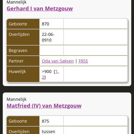
Mannelijk
Gerhard I van Metzgouw
Geboorte
870
Overlijden
22-06-
0910
Begraven
Partner
Oda van Saksen
|
F855
Huwelijk
>900 [
1
,
2
]
Mannelijk
Matfried (IV) van Metzgouw
Geboorte
875
Overlijden
tussen