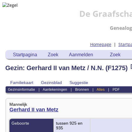
De Graafsch
Genealog
Homepage
|
Startp
Startpagina
Zoek
Aanmelden
Zoek
Gezin: Gerhard II van Metz / N.N. (F1275)
Familiekaart
Gezinsblad
Suggestie
Gezinsinformatie
|
Aantekeningen
|
Bronnen
|
Alles
|
PDF
Mannelijk
Gerhard II van Metz
Geboorte
tussen 925 en
935