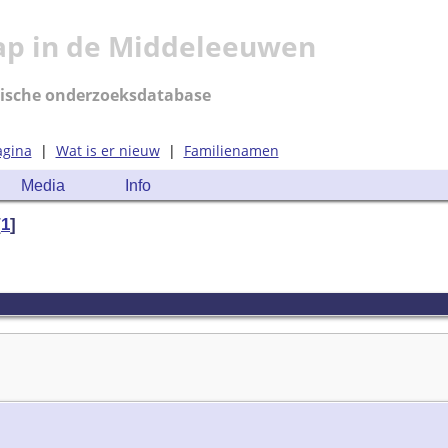
ap in de Middeleeuwen
ische onderzoeksdatabase
agina
|
Wat is er nieuw
|
Familienamen
Media
Info
[
1
]