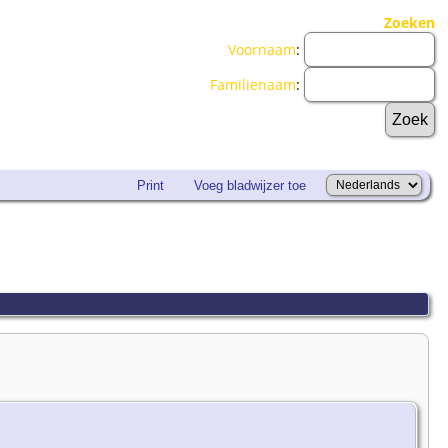
Zoeken
Voornaam
:
Familienaam
:
Print
Voeg bladwijzer toe