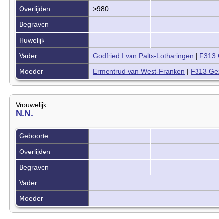
Overlijden
>980
Begraven
Huwelijk
Vader
Godfried I van Palts-Lotharingen
|
F313 
Moeder
Ermentrud van West-Franken
|
F313 Gez
Vrouwelijk
N.N.
Geboorte
Overlijden
Begraven
Vader
Moeder