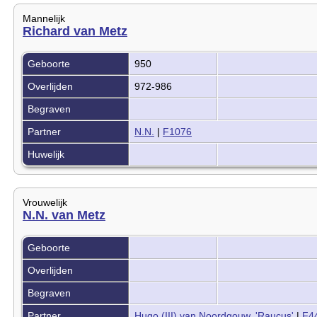
Mannelijk
Richard van Metz
Geboorte
950
Overlijden
972-986
Begraven
Partner
N.N.
|
F1076
Huwelijk
Vrouwelijk
N.N. van Metz
Geboorte
Overlijden
Begraven
Partner
Hugo (III) van Noordgouw, 'Raucus'
|
F4