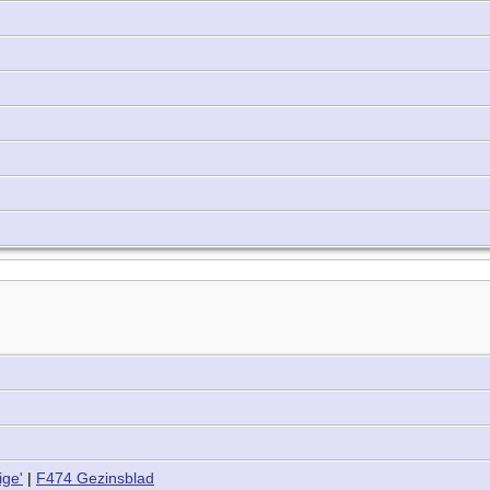
ige'
|
F474 Gezinsblad