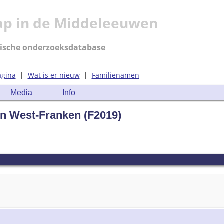
ap in de Middeleeuwen
ische onderzoeksdatabase
agina
|
Wat is er nieuw
|
Familienamen
Media
Info
an West-Franken (F2019)