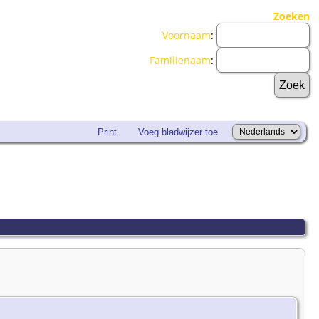
Zoeken
Voornaam
:
Familienaam
:
Print
Voeg bladwijzer toe