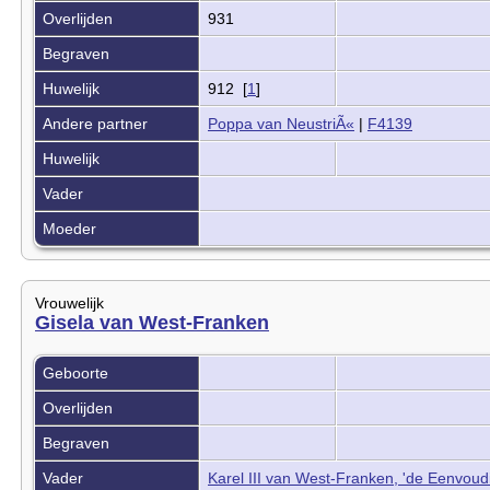
Overlijden
931
Begraven
Huwelijk
912 [
1
]
Andere partner
Poppa van NeustriÃ«
|
F4139
Huwelijk
Vader
Moeder
Vrouwelijk
Gisela van West-Franken
Geboorte
Overlijden
Begraven
Vader
Karel III van West-Franken, 'de Eenvoud