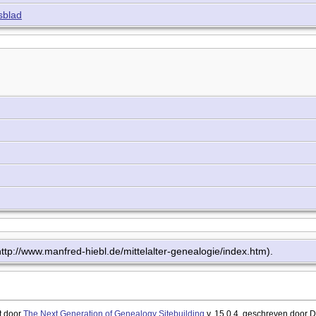
sblad
p://www.manfred-hiebl.de/mittelalter-genealogie/index.htm).
t door
The Next Generation of Genealogy Sitebuilding
v. 15.0.4, geschreven door 