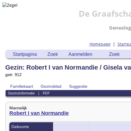
De Graafsch
Genealog
Homepage
|
Startp
Startpagina
Zoek
Aanmelden
Zoek
Gezin: Robert I van Normandie / Gisela v
getr. 912
Familiekaart
Gezinsblad
Suggestie
Gezinsinformatie
|
PDF
Mannelijk
Robert I van Normandie
Geboorte