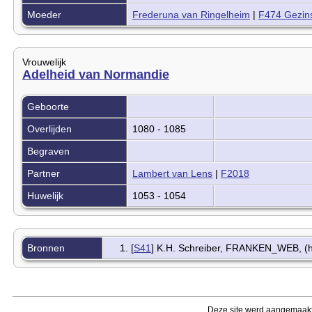
Moeder
Frederuna van Ringelheim
|
F474 Gezin
Vrouwelijk
Adelheid van Normandie
Geboorte
Overlijden
1080 - 1085
Begraven
Partner
Lambert van Lens
|
F2018
Huwelijk
1053 - 1054
Bronnen
[
S41
] K.H. Schreiber, FRANKEN_WEB, (htt
Deze site werd aangemaak