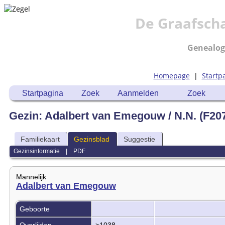
De Graafsch
Genealog
Homepage
|
Startp
Startpagina
Zoek
Aanmelden
Zoek
Gezin: Adalbert van Emegouw / N.N. (F20
Familiekaart
Gezinsblad
Suggestie
Gezinsinformatie
|
PDF
Mannelijk
Adalbert van Emegouw
Geboorte
Overlijden
>1038