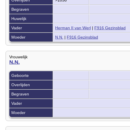
Begraven
Huwelijk
Vader
Herman II van Werl
|
F916 Gezinsblad
Moeder
N.N.
|
F916 Gezinsblad
Vrouwelijk
N.N.
Geboorte
Overlijden
Begraven
Vader
Moeder