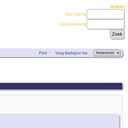
Zoeken
Voornaam
:
Familienaam
:
Print
Voeg bladwijzer toe