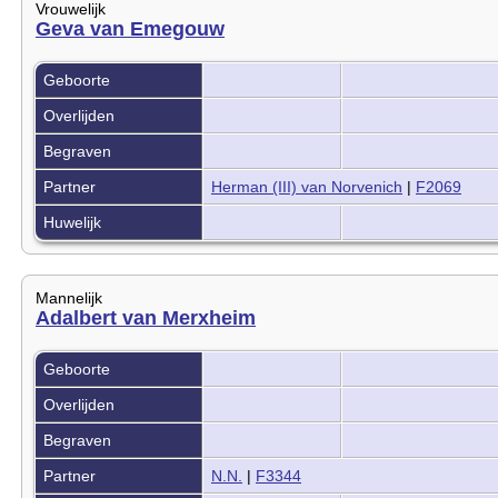
Vrouwelijk
Geva van Emegouw
Geboorte
Overlijden
Begraven
Partner
Herman (III) van Norvenich
|
F2069
Huwelijk
Mannelijk
Adalbert van Merxheim
Geboorte
Overlijden
Begraven
Partner
N.N.
|
F3344