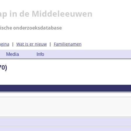
ap in de Middeleeuwen
ische onderzoeksdatabase
agina
|
Wat is er nieuw
|
Familienamen
Media
Info
70)