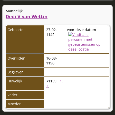
Mannelijk
Dedi V van Wettin
Geboorte
27-02-
voor deze datum
1142
Overlijden
16-08-
1190
Begraven
Huwelijk
<1159 [
1
,
2
]
Vader
Moeder