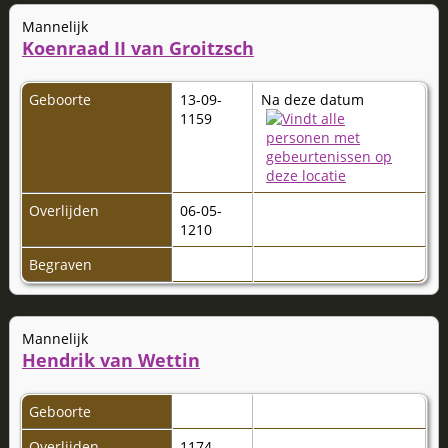
Mannelijk
Koenraad II van Groitzsch
Geboorte
13-09-
Na deze datum
1159
Overlijden
06-05-
1210
Begraven
Mannelijk
Hendrik van Wettin
Geboorte
Overlijden
1174