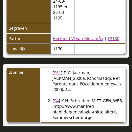
24-03-
1195 en
26-03-
1195
Begraven
Partner
Berthold VI van MeraniÃ«
|
F2180
Huwelijk
1170
Bronnen
[
S61
] D.C. Jackman,
JACKMAN_2000a, (Onomastique et
Parente dans l'Occident medieval /
2000), 44.
[
S4
] K.H. Schreiber, MITT-GEN_WEB,
(http://www.manfred-
hiebl.de/genealogie-mittelalter/),
Sommerschenburger.