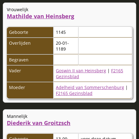
Vrouwelijk
Mathilde van Heinsberg
Geboorte
1145
Overlijden
20-01-
1189
Begraven
Vader
Goswin II van Heinsberg
|
F2165
Gezinsblad
Moeder
Adelheid van Sommerschenburg
|
F2165 Gezinsblad
Mannelijk
Diederik van Groitzsch
Geboorte
13-09-
voor deze datum