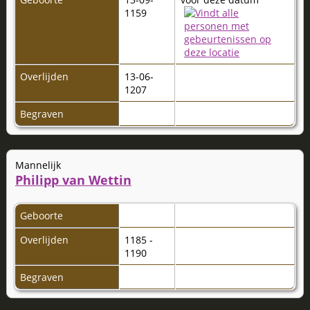
1159
Overlijden
13-06-
1207
Begraven
Mannelijk
Philipp van Wettin
Geboorte
Overlijden
1185 -
1190
Begraven