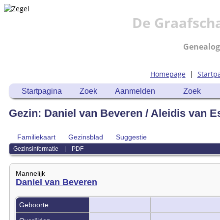
De Graafsch
Genealog
Homepage
|
Startp
Startpagina
Zoek
Aanmelden
Zoek
Gezin: Daniel van Beveren / Aleidis van 
Familiekaart
Gezinsblad
Suggestie
Gezinsinformatie
|
PDF
Mannelijk
Daniel van Beveren
Geboorte