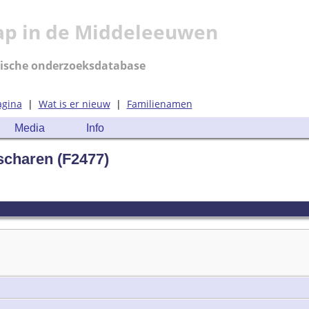
ap in de Middeleeuwen
ische onderzoeksdatabase
agina
|
Wat is er nieuw
|
Familienamen
Media
Info
Escharen (F2477)