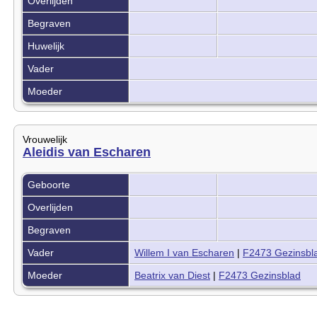
Overlijden
Begraven
Huwelijk
Vader
Moeder
Vrouwelijk
Aleidis van Escharen
Geboorte
Overlijden
Begraven
Vader
Willem I van Escharen
|
F2473 Gezinsbl
Moeder
Beatrix van Diest
|
F2473 Gezinsblad