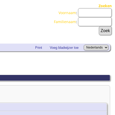
Zoeken
Voornaam
:
Familienaam
:
Print
Voeg bladwijzer toe