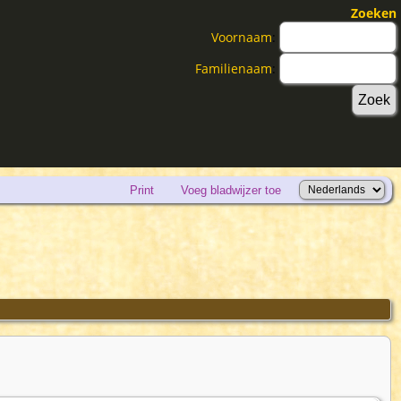
Zoeken
Voornaam
:
Familienaam
:
Print
Voeg bladwijzer toe