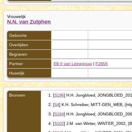
Vrouwelijk
N.N. van Zutphen
Geboorte
Overlijden
Begraven
Partner
Elli II van Leinegouw
|
F2859
Huwelijk
Bronnen
[
S196
] H.H. Jongbloed, JONGBLOED_2010,
[
S4
] K.H. Schreiber, MITT-GEN_WEB, (http
[
S184
] H.H. Jongbloed, JONGBLOED_2006a
[
S102
] J.M. van Winter, WINTER_2002, (B