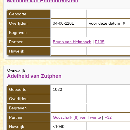
Mathilde van Ehrenbreitstein
Geboorte
Overlijden
04-06-1101
voor deze datum
Begraven
Partner
Bruno van Heimbach
|
F135
Huwelijk
Vrouwelijk
Adelheid van Zutphen
Geboorte
1020
Overlijden
Begraven
Partner
Godschalk (II) van Twente
|
F32
Huwelijk
<1040