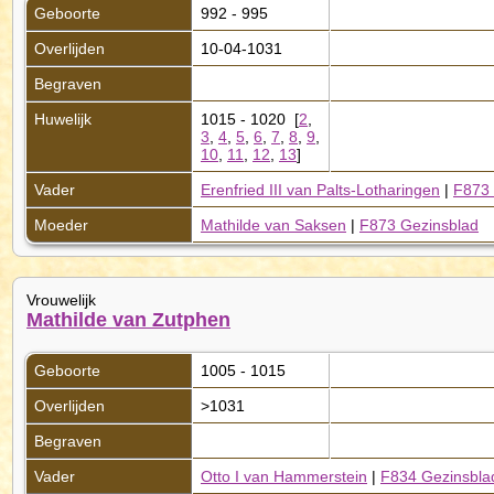
Geboorte
992 - 995
Overlijden
10-04-1031
Begraven
Huwelijk
1015 - 1020 [
2
,
3
,
4
,
5
,
6
,
7
,
8
,
9
,
10
,
11
,
12
,
13
]
Vader
Erenfried III van Palts-Lotharingen
|
F873 
Moeder
Mathilde van Saksen
|
F873 Gezinsblad
Vrouwelijk
Mathilde van Zutphen
Geboorte
1005 - 1015
Overlijden
>1031
Begraven
Vader
Otto I van Hammerstein
|
F834 Gezinsbla