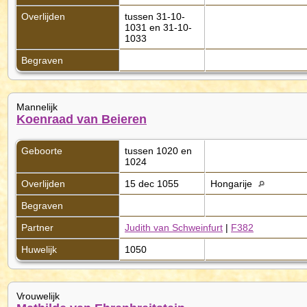
Overlijden
tussen 31-10-
1031 en 31-10-
1033
Begraven
Mannelijk
Koenraad van Beieren
Geboorte
tussen 1020 en
1024
Overlijden
15 dec 1055
Hongarije
Begraven
Partner
Judith van Schweinfurt
|
F382
Huwelijk
1050
Vrouwelijk