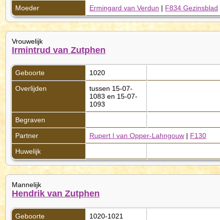
Moeder
Ermingard van Verdun
|
F834 Gezinsblad
Vrouwelijk
Irmintrud van Zutphen
Geboorte
1020
Overlijden
tussen 15-07-
1083 en 15-07-
1093
Begraven
Partner
Rupert I van Opper-Lahngouw
|
F130
Huwelijk
Mannelijk
Hendrik van Zutphen
Geboorte
1020-1021