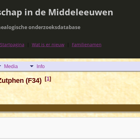
schap in de Middeleeuwen
ealogische onderzoeksdatabase
Startpagina
|
Wat is er nieuw
|
Familienamen
Media
Info
[
1
]
Zutphen (F34)