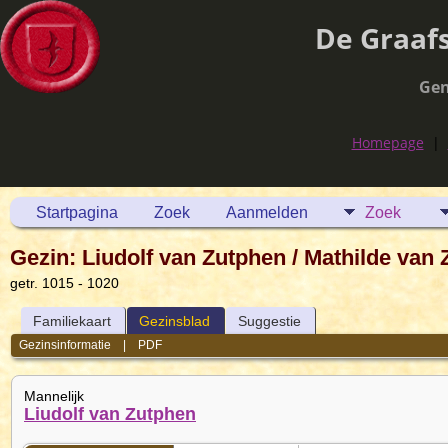
De Graaf
Gen
Homepage
|
Startpagina
Zoek
Aanmelden
Zoek
Gezin: Liudolf van Zutphen / Mathilde van 
getr. 1015 - 1020
Familiekaart
Gezinsblad
Suggestie
Gezinsinformatie
|
PDF
Mannelijk
Liudolf van Zutphen