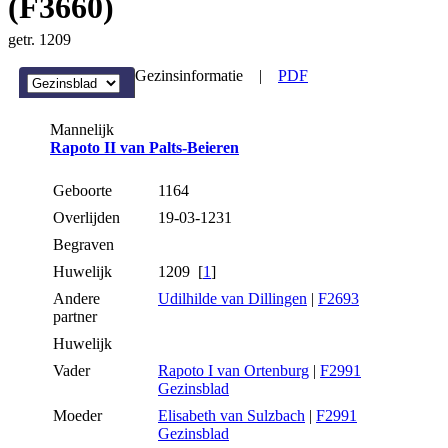
(F3660)
getr. 1209
Gezinsinformatie
|
PDF
Mannelijk
Rapoto II van Palts-Beieren
Geboorte
1164
Overlijden
19-03-1231
Begraven
Huwelijk
1209 [
1
]
Andere
Udilhilde van Dillingen
|
F2693
partner
Huwelijk
Vader
Rapoto I van Ortenburg
|
F2991
Gezinsblad
Moeder
Elisabeth van Sulzbach
|
F2991
Gezinsblad