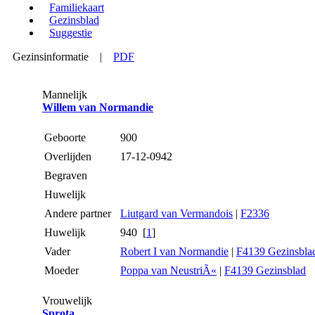
Familiekaart
Gezinsblad
Suggestie
Gezinsinformatie
|
PDF
Mannelijk
Willem van Normandie
Geboorte
900
Overlijden
17-12-0942
Begraven
Huwelijk
Andere partner
Liutgard van Vermandois
|
F2336
Huwelijk
940 [
1
]
Vader
Robert I van Normandie
|
F4139 Gezinsbla
Moeder
Poppa van NeustriÃ«
|
F4139 Gezinsblad
Vrouwelijk
Sprota