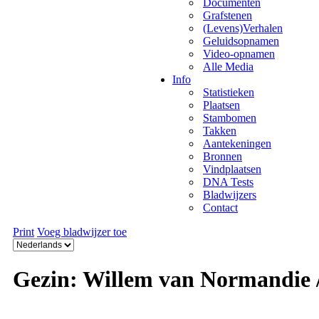
Documenten
Grafstenen
(Levens)Verhalen
Geluidsopnamen
Video-opnamen
Alle Media
Info
Statistieken
Plaatsen
Stambomen
Takken
Aantekeningen
Bronnen
Vindplaatsen
DNA Tests
Bladwijzers
Contact
Print
Voeg bladwijzer toe
Gezin: Willem van Normandie /