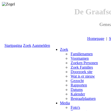
De Graafs
Genea
Homepage
|
S
Startpagina
Zoek
Aanmelden
Zoek
Familienamen
Voornamen
Zoeken Personen
Zoek Families
Doorzoek site
Wat is er nieuw
Gezocht
Rapporten
Datums
Kalender
Begraafplaatsen
Media
Foto's