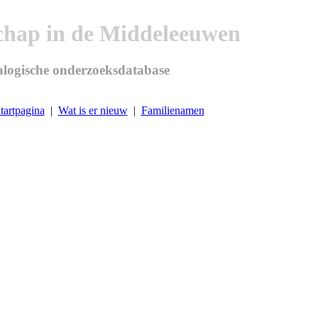
chap in de Middeleeuwen
logische onderzoeksdatabase
tartpagina
|
Wat is er nieuw
|
Familienamen