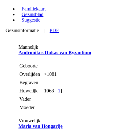
Familiekaart
Gezinsblad
Suggestie
Gezinsinformatie
|
PDF
Mannelijk
Andronikos Dukas van Byzantium
Geboorte
Overlijden
>1081
Begraven
Huwelijk
1068 [
1
]
Vader
Moeder
Vrouwelijk
Maria van Hongarije