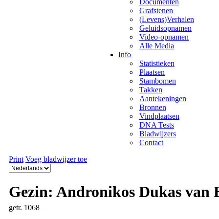
Documenten
Grafstenen
(Levens)Verhalen
Geluidsopnamen
Video-opnamen
Alle Media
Info
Statistieken
Plaatsen
Stambomen
Takken
Aantekeningen
Bronnen
Vindplaatsen
DNA Tests
Bladwijzers
Contact
Print
Voeg bladwijzer toe
Gezin: Andronikos Dukas van 
getr. 1068