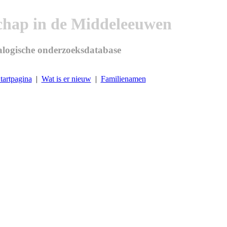
chap in de Middeleeuwen
logische onderzoeksdatabase
tartpagina
|
Wat is er nieuw
|
Familienamen