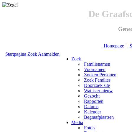
De Graafs
Genea
Homepage
|
S
Startpagina
Zoek
Aanmelden
Zoek
Familienamen
Voornamen
Zoeken Personen
Zoek Families
Doorzoek site
Wat is er nieuw
Gezocht
Rapporten
Datums
Kalender
Begraafplaatsen
Media
Foto's