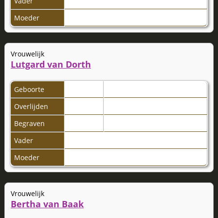
Vader
Moeder
Vrouwelijk
Lutgard van Dorth
Geboorte
Overlijden
Begraven
Vader
Moeder
Vrouwelijk
Bertha van Baak