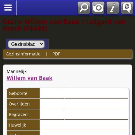
Gezin: Willem van Baak / Lutgard van
Dorth (F4488)
Gezinsinformatie
|
PDF
Mannelijk
Willem van Baak
Geboorte
Overlijden
Begraven
Huwelijk