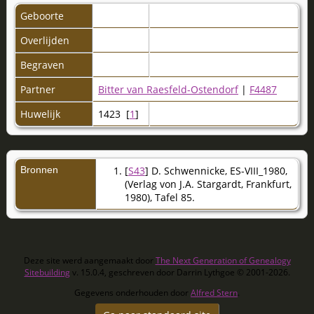
Geboorte
Overlijden
Begraven
Partner
Bitter van Raesfeld-Ostendorf
|
F4487
Huwelijk
1423 [
1
]
Bronnen
[
S43
] D. Schwennicke, ES-VIII_1980,
(Verlag von J.A. Stargardt, Frankfurt,
1980), Tafel 85.
Deze site werd aangemaakt door
The Next Generation of Genealogy
Sitebuilding
v. 15.0.4, geschreven door Darrin Lythgoe © 2001-2026.
Gegevens onderhouden door
Alfred Stern
.