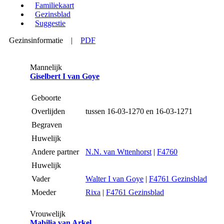
Familiekaart
Gezinsblad
Suggestie
Gezinsinformatie
|
PDF
Mannelijk
Giselbert I van Goye
Geboorte
Overlijden
tussen 16-03-1270 en 16-03-1271
Begraven
Huwelijk
Andere partner
N.N. van Wttenhorst
|
F4760
Huwelijk
Vader
Walter I van Goye
|
F4761 Gezinsblad
Moeder
Rixa
|
F4761 Gezinsblad
Vrouwelijk
Mabilia van Arkel