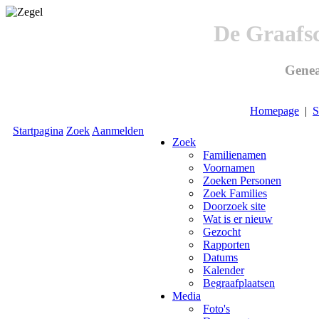
De Graafs
Genea
Homepage
|
S
Startpagina
Zoek
Aanmelden
Zoek
Familienamen
Voornamen
Zoeken Personen
Zoek Families
Doorzoek site
Wat is er nieuw
Gezocht
Rapporten
Datums
Kalender
Begraafplaatsen
Media
Foto's