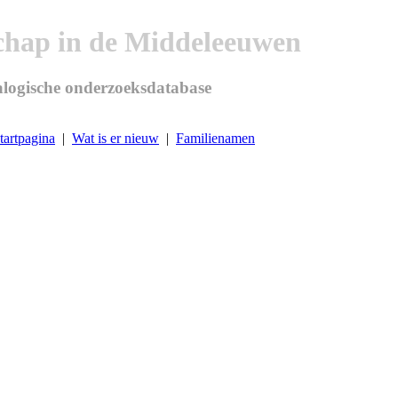
chap in de Middeleeuwen
logische onderzoeksdatabase
tartpagina
|
Wat is er nieuw
|
Familienamen