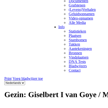
Documenten
Grafstenen
(Levens)Verhalen
Geluidsopnamen
Video-opnamen
Alle Media
Info
Statistieken
Plaatsen
Stambomen
Takken
Aantekeningen
Bronnen
Vindplaatsen
DNA Tests
Bladwijzers
Contact
Print
Voeg bladwijzer toe
Gezin: Giselbert I van Goye / 