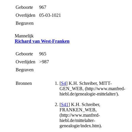
Geboorte
967
Overlijden
05-03-1021
Begraven
Mannelijk
Richard van West-Franken
Geboorte
965
Overlijden
>987
Begraven
Bronnen
[
S4
] K.H. Schreiber, MITT-
GEN_WEB, (http://www.manfred-
hiebl.de/genealogie-mittelalter/).
[
S41
] K.H. Schreiber,
FRANKEN_WEB,
(http://www.manfred-
hiebl.de/mittelalter-
genealogie/index.htm).