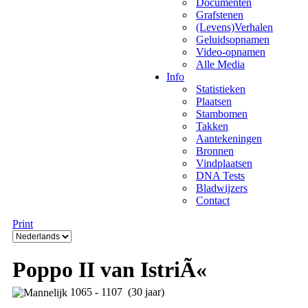
Documenten
Grafstenen
(Levens)Verhalen
Geluidsopnamen
Video-opnamen
Alle Media
Info
Statistieken
Plaatsen
Stambomen
Takken
Aantekeningen
Bronnen
Vindplaatsen
DNA Tests
Bladwijzers
Contact
Print
Poppo II van IstriÃ«
1065 - 1107 (30 jaar)