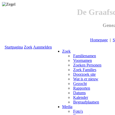
De Graafs
Genea
Homepage
|
S
Startpagina
Zoek
Aanmelden
Zoek
Familienamen
Voornamen
Zoeken Personen
Zoek Families
Doorzoek site
Wat is er nieuw
Gezocht
Rapporten
Datums
Kalender
Begraafplaatsen
Media
Foto's