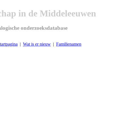
chap in de Middeleeuwen
logische onderzoeksdatabase
tartpagina
|
Wat is er nieuw
|
Familienamen