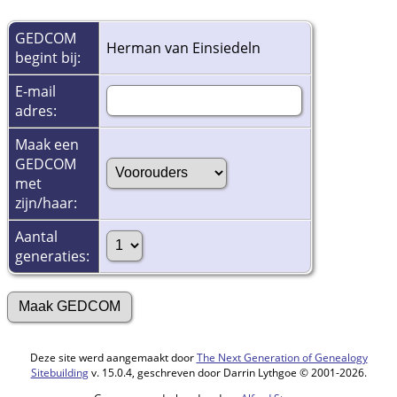
GEDCOM
Herman van Einsiedeln
begint bij:
E-mail
adres:
Maak een
GEDCOM
met
zijn/haar:
Aantal
generaties:
Deze site werd aangemaakt door
The Next Generation of Genealogy
Sitebuilding
v. 15.0.4, geschreven door Darrin Lythgoe © 2001-2026.