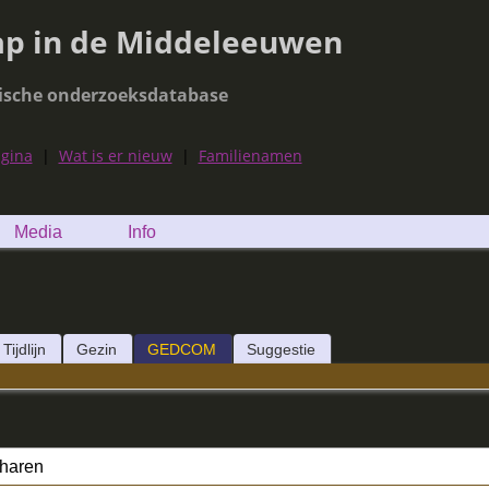
ap in de Middeleeuwen
ische onderzoeksdatabase
agina
|
Wat is er nieuw
|
Familienamen
Media
Info
Tijdlijn
Gezin
GEDCOM
Suggestie
charen