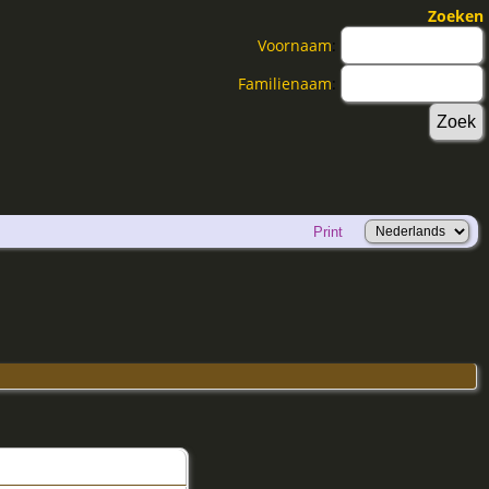
Zoeken
Voornaam
:
Familienaam
:
Print