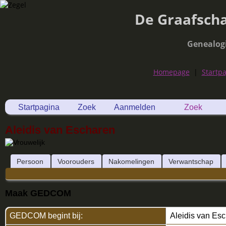
De Graafsch
Genealog
Homepage
|
Startp
Startpagina
Zoek
Aanmelden
Zoek
Aleidis van Escharen
Persoon
Voorouders
Nakomelingen
Verwantschap
Maak GEDCOM
GEDCOM begint bij:
Aleidis van Es