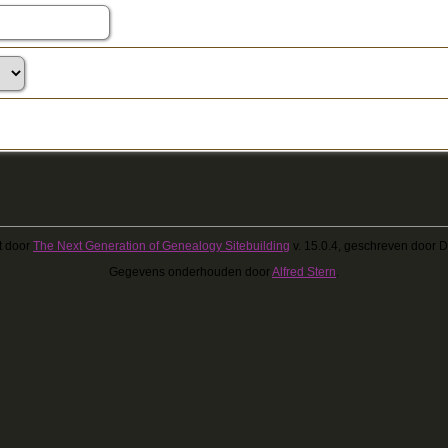
t door
The Next Generation of Genealogy Sitebuilding
v. 15.0.4, geschreven door 
Gegevens onderhouden door
Alfred Stern
.