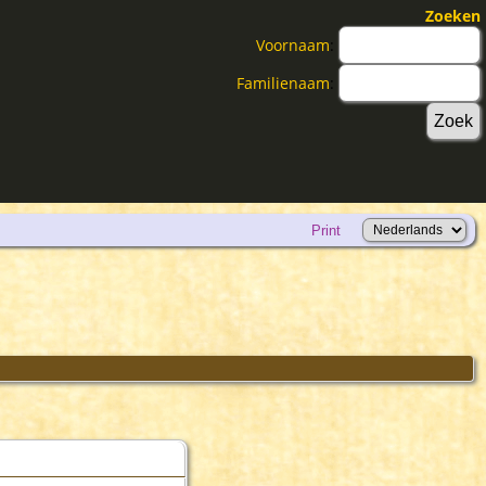
Zoeken
Voornaam
:
Familienaam
:
Print