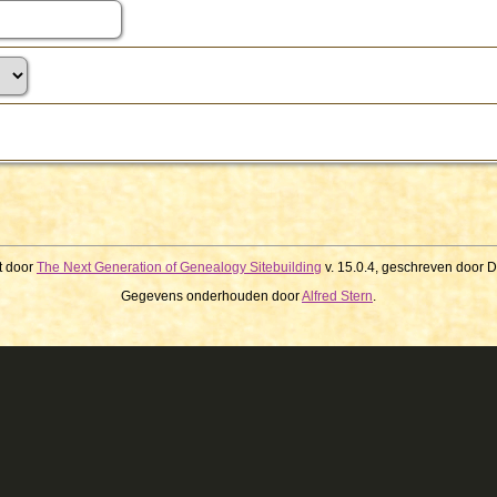
t door
The Next Generation of Genealogy Sitebuilding
v. 15.0.4, geschreven door 
Gegevens onderhouden door
Alfred Stern
.