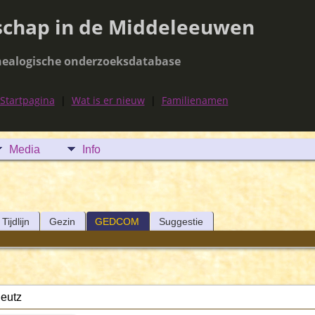
schap in de Middeleeuwen
ealogische onderzoeksdatabase
Startpagina
|
Wat is er nieuw
|
Familienamen
Media
Info
Tijdlijn
Gezin
GEDCOM
Suggestie
eutz