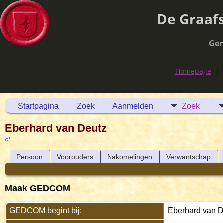
De Graaf
Gen
Homepage
|
Startpagina
Zoek
Aanmelden
Zoek
Eberhard van Deutz
Persoon
Voorouders
Nakomelingen
Verwantschap
Maak GEDCOM
GEDCOM begint bij:
Eberhard van D