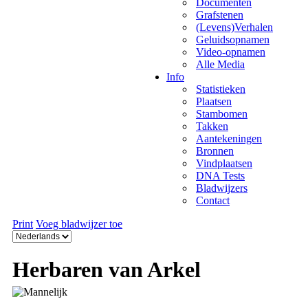
Documenten
Grafstenen
(Levens)Verhalen
Geluidsopnamen
Video-opnamen
Alle Media
Info
Statistieken
Plaatsen
Stambomen
Takken
Aantekeningen
Bronnen
Vindplaatsen
DNA Tests
Bladwijzers
Contact
Print
Voeg bladwijzer toe
Herbaren van Arkel