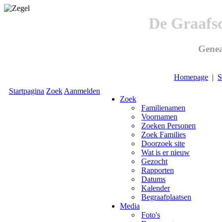
De Graafs
Genea
Homepage
|
S
Startpagina
Zoek
Aanmelden
Zoek
Familienamen
Voornamen
Zoeken Personen
Zoek Families
Doorzoek site
Wat is er nieuw
Gezocht
Rapporten
Datums
Kalender
Begraafplaatsen
Media
Foto's