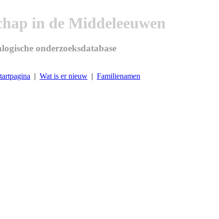
chap in de Middeleeuwen
logische onderzoeksdatabase
tartpagina
|
Wat is er nieuw
|
Familienamen