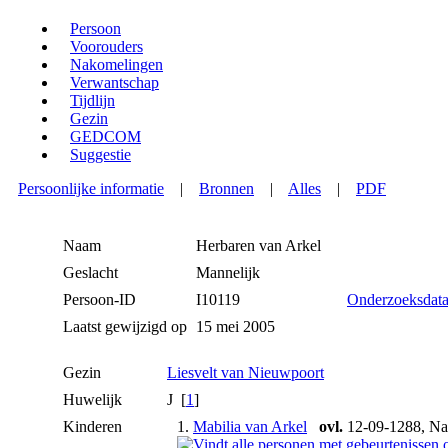
Persoon
Voorouders
Nakomelingen
Verwantschap
Tijdlijn
Gezin
GEDCOM
Suggestie
Persoonlijke informatie
|
Bronnen
|
Alles
|
PDF
Naam
Herbaren
van Arkel
Geslacht
Mannelijk
Persoon-ID
I10119
Onderzoeksdat
Laatst gewijzigd op
15 mei 2005
Gezin
Liesvelt van Nieuwpoort
Huwelijk
J [
1
]
Kinderen
1.
Mabilia van Arkel
ovl.
12-09-1288, Na