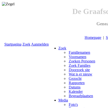
De Graafs
Genea
Homepage
|
S
Startpagina
Zoek
Aanmelden
Zoek
Familienamen
Voornamen
Zoeken Personen
Zoek Families
Doorzoek site
Wat is er nieuw
Gezocht
Rapporten
Datums
Kalender
Begraafplaatsen
Media
Foto's