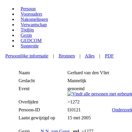
Persoon
Voorouders
Nakomelingen
Verwantschap
Tijdlijn
Gezin
GEDCOM
Suggestie
Persoonlijke informatie
|
Bronnen
|
Alles
|
PDF
Naam
Gerhard
van den Vliet
Geslacht
Mannelijk
Event
genoemd
Overlijden
>1272
Persoon-ID
I10121
Onderzoek
Laatst gewijzigd op
15 mei 2005
Gezin
N.N. van Goye
ovl.
>1277