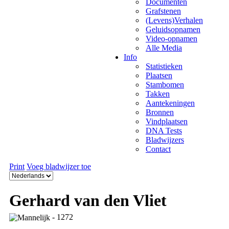
Documenten
Grafstenen
(Levens)Verhalen
Geluidsopnamen
Video-opnamen
Alle Media
Info
Statistieken
Plaatsen
Stambomen
Takken
Aantekeningen
Bronnen
Vindplaatsen
DNA Tests
Bladwijzers
Contact
Print
Voeg bladwijzer toe
Gerhard van den Vliet
- 1272