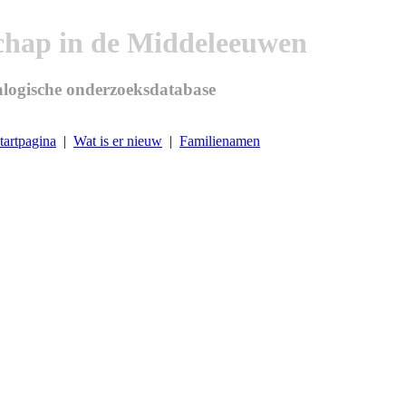
chap in de Middeleeuwen
logische onderzoeksdatabase
tartpagina
|
Wat is er nieuw
|
Familienamen