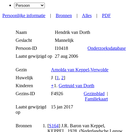
Persoonlijke informatie
|
Bronnen
|
Alles
|
PDF
Naam
Hendrik
van Dorth
Geslacht
Mannelijk
Persoon-ID
I10418
Onderzoeksdatabase
Laatst gewijzigd op
27 aug 2006
Gezin
Arnolda van Keppel-Verwolde
Huwelijk
J [
1
,
2
]
Kinderen
+
1.
Gertruid van Dorth
Gezins-ID
F4926
Gezinsblad
|
Familiekaart
Laatst gewijzigd
15 jan 2017
op
Bronnen
[
S164
] J.R. Baron van Keppel,
KEPPEL_1928, (Nederlandsche Leeuw,