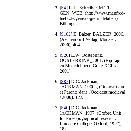
[
S4
] K.H. Schreiber, MITT-
GEN_WEB, (http://www.manfred-
hiebl.de/genealogie-mittelalter/),
Billunger.
[
S182
] E. Balzer, BALZER_2006,
(Aschendorff Verlag, Munster,
2006), 464.
[
S20
] E.W. Oostebrink,
OOSTEBRINK_2001, (Bijdragen
en Mededelingen Gelre XCII /
2001).
[
S87
] D.C. Jackman,
JACKMAN_2000b, (Onomastique
et Parente dans l'Occident medieval
/ 2000), 122.
[
S40
] D.C. Jackman,
JACKMAN_1997, (Oxford Unit
for Prosopographical research,
Linnacre College, Oxford, 1997),
182.