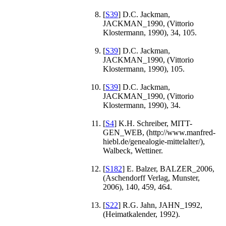
[
S39
] D.C. Jackman,
JACKMAN_1990, (Vittorio
Klostermann, 1990), 34, 105.
[
S39
] D.C. Jackman,
JACKMAN_1990, (Vittorio
Klostermann, 1990), 105.
[
S39
] D.C. Jackman,
JACKMAN_1990, (Vittorio
Klostermann, 1990), 34.
[
S4
] K.H. Schreiber, MITT-
GEN_WEB, (http://www.manfred-
hiebl.de/genealogie-mittelalter/),
Walbeck, Wettiner.
[
S182
] E. Balzer, BALZER_2006,
(Aschendorff Verlag, Munster,
2006), 140, 459, 464.
[
S22
] R.G. Jahn, JAHN_1992,
(Heimatkalender, 1992).