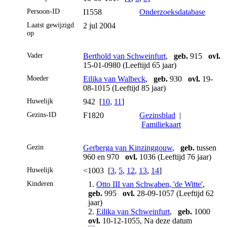
Persoon-ID
I1558
Onderzoeksdatabase
Laatst gewijzigd
2 jul 2004
op
Vader
Berthold van Schweinfurt
,
geb.
915
ovl.
15-01-0980 (Leeftijd 65 jaar)
Moeder
Eilika van Walbeck
,
geb.
930
ovl.
19-
08-1015 (Leeftijd 85 jaar)
Huwelijk
942 [
10
,
11
]
Gezins-ID
F1820
Gezinsblad
|
Familiekaart
Gezin
Gerberga van Kinzinggouw
,
geb.
tussen
960 en 970
ovl.
1036 (Leeftijd 76 jaar)
Huwelijk
<1003 [
3
,
5
,
12
,
13
,
14
]
Kinderen
1.
Otto III van Schwaben, 'de Witte'
,
geb.
995
ovl.
28-09-1057 (Leeftijd 62
jaar)
2.
Eilika van Schweinfurt
,
geb.
1000
ovl.
10-12-1055, Na deze datum