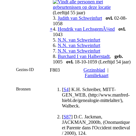
(Leeftijd 55 jaar)
3.
Judith van Schweinfurt
ovl.
02-08-
1058
+
4.
Hendrik van LechsgemÃ¼nd
ovl.
1043
5.
N.N. van Schweinfurt
6.
N.N. van Schweinfurt
7.
N.N. van Schweinfurt
8.
Burchard I van Halberstadt
,
geb.
1005
ovl.
18-10-1059 (Leeftijd 54 jaar)
Gezins-ID
F803
Gezinsblad
|
Familiekaart
Bronnen
[
S4
] K.H. Schreiber, MITT-
GEN_WEB, (http://www.manfred-
hiebl.de/genealogie-mittelalter/),
Walbeck.
[
S87
] D.C. Jackman,
JACKMAN_2000b, (Onomastique
et Parente dans l'Occident medieval
/ 2000), 124.