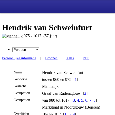
Hendrik van Schweinfurt
975 - 1017 (57 jaar)
Persoonlijke informatie
|
Bronnen
|
Alles
|
PDF
Naam
Hendrik
van Schweinfurt
Geboorte
tussen 960 en 975 [
1
]
Geslacht
Mannelijk
Occupation
Graaf van Radenzgouw [
2
]
Occupation
van 980 tot 1017 [
3
,
4
,
5
,
6
,
7
,
8
]
Markgraaf in Noordgouw (Beieren)
Overlijden
18-09-1017 [
1
,
5
,
9
]