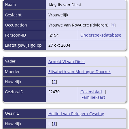
Naam
Aleydis
van Diest
Geslacht
Vrouwelijk
Occupation
Vrouwe van RoyÃ¡ere (Rivieren) [
1
]
Persoon-ID
I2194
Onderzoeksdatabase
Laatst gewijzigd op
27 okt 2004
Vader
Arnold VI van Diest
Moeder
Elisabeth van Mortagne-Doornik
Huwelijk
J [
2
]
Gezins-ID
F2470
Gezinsblad
|
Familiekaart
Gezin 1
Hellin I van Petegem-Cysoing
Huwelijk
J [
1
]