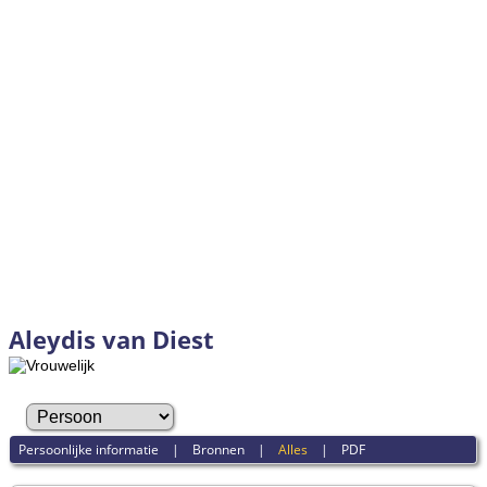
Aleydis van Diest
Persoonlijke informatie
|
Bronnen
|
Alles
|
PDF