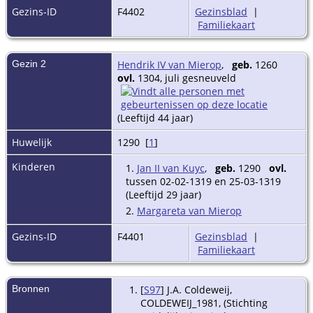
Gezins-ID
F4402
Gezinsblad
|
Familiekaart
Gezin 2
Hendrik IV van Mierop
,
geb.
1260
ovl.
1304, juli gesneuveld
(Leeftijd 44 jaar)
Huwelijk
1290 [
1
]
Kinderen
1.
Jan II van Kuyc
,
geb.
1290
ovl.
tussen 02-02-1319 en 25-03-1319
(Leeftijd 29 jaar)
2.
Margareta van Mierop
Gezins-ID
F4401
Gezinsblad
|
Familiekaart
Bronnen
[
S97
] J.A. Coldeweij,
COLDEWEIJ_1981, (Stichting