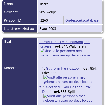
Naam
Thora
Geslacht
Vrouwelijk
Persoon-ID
I2260
Onderzoeksdatabase
Laatst gewijzigd op
8 apr 2003
Gezin
Harald III Klak van Haithabu, 'de
Jongere'
ovl.
844, Walcheren
Kinderen
1.
Guthorm Haraldszoon
ovl.
854,
Friesland
+
2.
Godfried II van Haithabu, 'de
Deen'
ovl.
885, Spijk