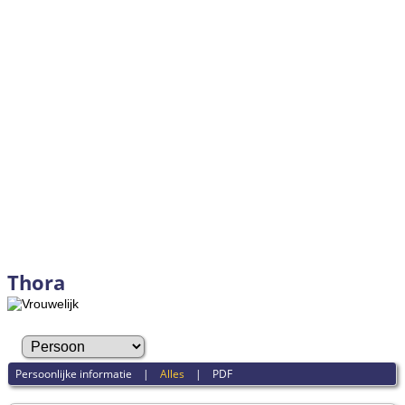
Thora
Persoonlijke informatie
|
Alles
|
PDF