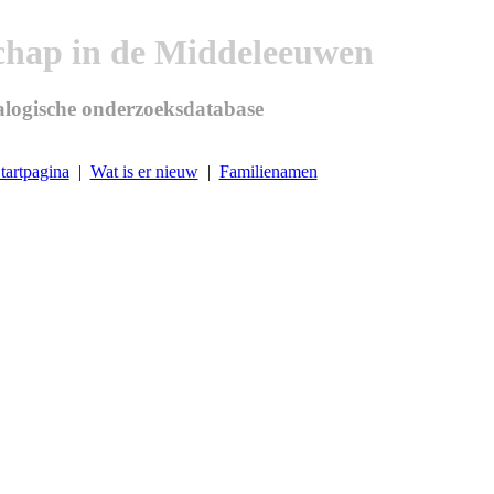
chap in de Middeleeuwen
logische onderzoeksdatabase
tartpagina
|
Wat is er nieuw
|
Familienamen