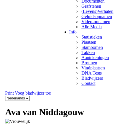
Documenten
Grafstenen
(Levens)Verhalen
Geluidsopnamen
Video-opnamen
Alle Media
Info
Statistieken
Plaatsen
Stambomen
Takken
Aantekeningen
Bronnen
Vindplaatsen
DNA Tests
Bladwijzers
Contact
Print
Voeg bladwijzer toe
Ava van Niddagouw