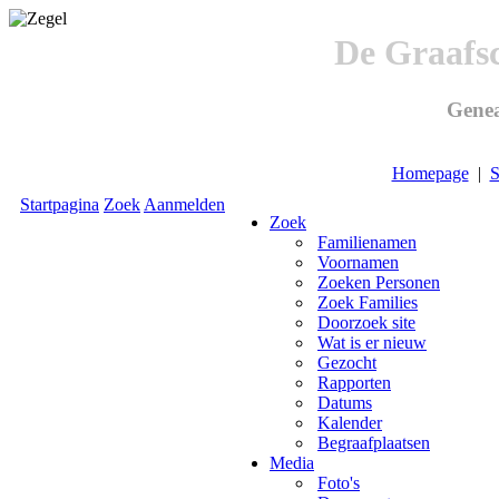
De Graafs
Genea
Homepage
|
S
Startpagina
Zoek
Aanmelden
Zoek
Familienamen
Voornamen
Zoeken Personen
Zoek Families
Doorzoek site
Wat is er nieuw
Gezocht
Rapporten
Datums
Kalender
Begraafplaatsen
Media
Foto's