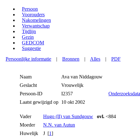
Persoon
Voorouders
Nakomelingen
Verwantschap
Tijdlijn
Gezin
GEDCOM
Suggestie
Persoonlijke informatie
|
Bronnen
|
Alles
|
PDF
Naam
Ava
van Niddagouw
Geslacht
Vrouwelijk
Persoon-ID
I2357
Onderzoeksdat
Laatst gewijzigd op
10 okt 2002
Vader
Hugo (II) van Sundgouw
ovl.
<884
Moeder
N.N. van Autun
Huwelijk
J [
1
]