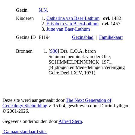
Gezin
N.N.
Kinderen
1.
Catharina van Baer-Lathum
ovl.
1432
2.
Elisabeth van Baer-Lathum
ovl.
1457
3.
Jutte van Baer-Lathum
Gezins-ID
F1194
Gezinsblad
|
Familiekaart
Bronnen
[
S30
] Drs. C.O.A. baron
Schimmelpenninck van der Oije,
SCHIMMELPENNINCK_1971,
(Bijdragen en Mededelingen Vereniging
Gelre,Deel LXIV, 1971).
Deze site werd aangemaakt door
The Next Generation of
Genealogy Sitebuilding
v. 15.0.4, geschreven door Darrin Lythgoe
© 2001-2026.
Gegevens onderhouden door
Alfred Stern
.
Ga naar standaard site