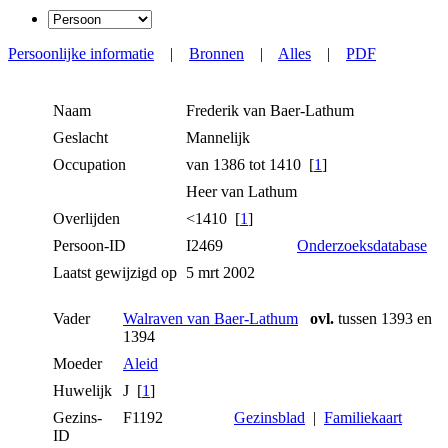
Persoonlijke informatie
|
Bronnen
|
Alles
|
PDF
Naam
Frederik
van Baer-Lathum
Geslacht
Mannelijk
Occupation
van 1386 tot 1410 [
1
]
Heer van Lathum
Overlijden
<1410 [
1
]
Persoon-ID
I2469
Onderzoeksdatabase
Laatst gewijzigd op
5 mrt 2002
Vader
Walraven van Baer-Lathum
ovl.
tussen 1393 en
1394
Moeder
Aleid
Huwelijk
J [
1
]
Gezins-
F1192
Gezinsblad
|
Familiekaart
ID