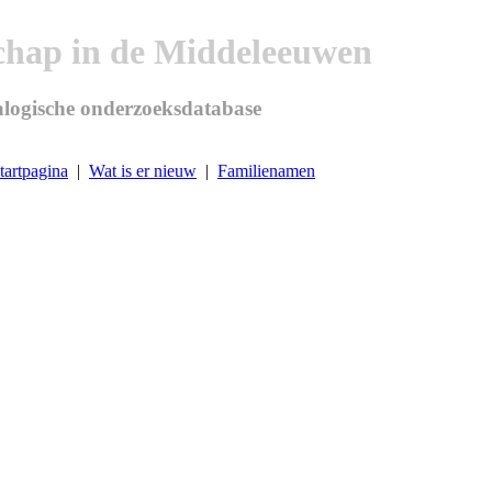
chap in de Middeleeuwen
logische onderzoeksdatabase
tartpagina
|
Wat is er nieuw
|
Familienamen