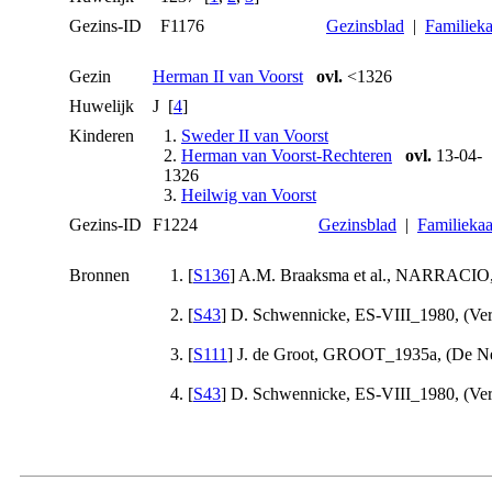
Gezins-ID
F1176
Gezinsblad
|
Familieka
Gezin
Herman II van Voorst
ovl.
<1326
Huwelijk
J [
4
]
Kinderen
1.
Sweder II van Voorst
2.
Herman van Voorst-Rechteren
ovl.
13-04-
1326
3.
Heilwig van Voorst
Gezins-ID
F1224
Gezinsblad
|
Familiekaa
Bronnen
[
S136
] A.M. Braaksma et al., NARRACIO, 
[
S43
] D. Schwennicke, ES-VIII_1980, (Verla
[
S111
] J. de Groot, GROOT_1935a, (De Nede
[
S43
] D. Schwennicke, ES-VIII_1980, (Verla