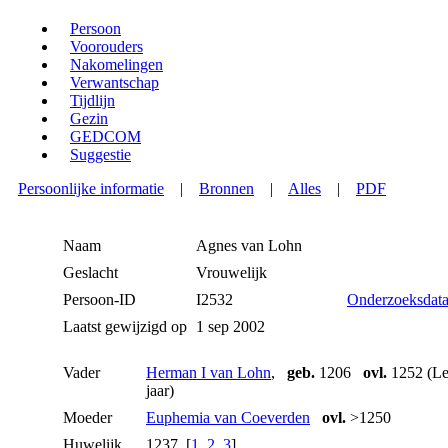
Persoon
Voorouders
Nakomelingen
Verwantschap
Tijdlijn
Gezin
GEDCOM
Suggestie
Persoonlijke informatie
|
Bronnen
|
Alles
|
PDF
Naam
Agnes
van Lohn
Geslacht
Vrouwelijk
Persoon-ID
I2532
Onderzoeksdat
Laatst gewijzigd op
1 sep 2002
Vader
Herman I van Lohn
,
geb.
1206
ovl.
1252 (Lee
jaar)
Moeder
Euphemia van Coeverden
ovl.
>1250
Huwelijk
1237 [
1
,
2
,
3
]