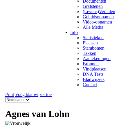
Documenten
Grafstenen
(Levens)Verhalen
Geluidsopnamen
Video-opnamen
Alle Media
Info
Statistieken
Plaatsen
Stambomen
Takken
Aantekeningen
Bronnen
Vindplaatsen
DNA Tests
Bladwijzers
Contact
Print
Voeg bladwijzer toe
Agnes van Lohn