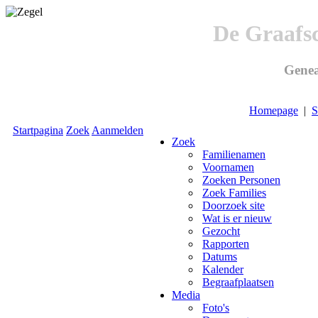
De Graafs
Genea
Homepage
|
S
Startpagina
Zoek
Aanmelden
Zoek
Familienamen
Voornamen
Zoeken Personen
Zoek Families
Doorzoek site
Wat is er nieuw
Gezocht
Rapporten
Datums
Kalender
Begraafplaatsen
Media
Foto's