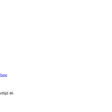
abase
ftijd 46