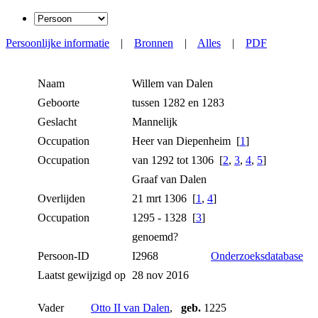
Persoonlijke informatie
|
Bronnen
|
Alles
|
PDF
Naam
Willem
van Dalen
Geboorte
tussen 1282 en 1283
Geslacht
Mannelijk
Occupation
Heer van Diepenheim [
1
]
Occupation
van 1292 tot 1306 [
2
,
3
,
4
,
5
]
Graaf van Dalen
Overlijden
21 mrt 1306 [
1
,
4
]
Occupation
1295 - 1328 [
3
]
genoemd?
Persoon-ID
I2968
Onderzoeksdatabase
Laatst gewijzigd op
28 nov 2016
Vader
Otto II van Dalen
,
geb.
1225