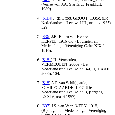
(Verlag von J.A. Stargardt, Frankfurt,
1980).
[
S114
] J. de Groot, GROOT_1935c, (De
Nederlandsche Leeuw, LIII , nr. 11 / 1935),
329.
[
S36
] J.R. Baron van Keppel,
KEPPEL_1916-old, (Bijdragen en
Mededelingen Vereniging Gelre XIX /
1916).
[
S181
] H. Vermeulen,
VERMEULEN_2006a, (De
Nederlandsche Leeuw, nr. 3-4, Jg. CXXIII,
2006), 104.
[
S18
] A.P. van Schilfgaarde,
SCHILFGAARDE_1957, (De
Nederlandsche Leeuw, nr. 3, jaargang
LXXIV, maart 1957).
[
S37
] J.S. van Veen, VEEN_1918,
(Bijdragen en Mededelingen Vereniging