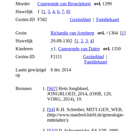
Moeder
Cunegonde van Bronckhorst
ovl.
1299
Huwelijk
J [
1
,
3
,
4
,
6
,
7
,
8
]
Gezins-ID
F582
Gezinsblad
|
Familiekaart
Gezin
Richardis van Arnsberg
ovl.
>1304 [
1
]
Huwelijk
29-09-1302 [
1
,
2
,
3
,
4
]
Kinderen
+
1.
Cunegonde van Dalen
ovl.
1350
Gezins-ID
F2111
Gezinsblad
|
Familiekaart
Laatst gewijzigd
6 dec 2014
op
Bronnen
[
S67
] Hein Jongbloed,
JONGBLOED_2014, (OHB, 129,
VORG, 2014), 19.
[
S4
] K.H. Schreiber, MITT-GEN_WEB,
(http://www.manfred-hiebl.de/genealogie-
mittelalter/).
[
S43
] D. Schwennicke, ES-VIII_1980,