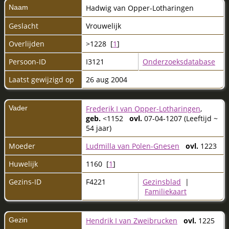
Naam
Hadwig
van Opper-Lotharingen
Geslacht
Vrouwelijk
Overlijden
>1228 [
1
]
Persoon-ID
I3121
Onderzoeksdatabase
Laatst gewijzigd op
26 aug 2004
Vader
Frederik I van Opper-Lotharingen
,
geb.
<1152
ovl.
07-04-1207 (Leeftijd ~
54 jaar)
Moeder
Ludmilla van Polen-Gnesen
ovl.
1223
Huwelijk
1160 [
1
]
Gezins-ID
F4221
Gezinsblad
|
Familiekaart
Gezin
Hendrik I van Zweibrucken
ovl.
1225