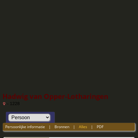
Hadwig van Opper-Lotharingen
- 1228
Persoonlijke informatie
|
Bronnen
|
Alles
|
PDF