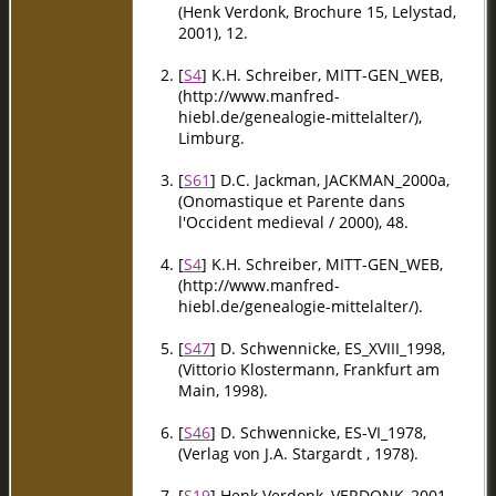
(Henk Verdonk, Brochure 15, Lelystad,
2001), 12.
[
S4
] K.H. Schreiber, MITT-GEN_WEB,
(http://www.manfred-
hiebl.de/genealogie-mittelalter/),
Limburg.
[
S61
] D.C. Jackman, JACKMAN_2000a,
(Onomastique et Parente dans
l'Occident medieval / 2000), 48.
[
S4
] K.H. Schreiber, MITT-GEN_WEB,
(http://www.manfred-
hiebl.de/genealogie-mittelalter/).
[
S47
] D. Schwennicke, ES_XVIII_1998,
(Vittorio Klostermann, Frankfurt am
Main, 1998).
[
S46
] D. Schwennicke, ES-VI_1978,
(Verlag von J.A. Stargardt , 1978).
[
S19
] Henk Verdonk, VERDONK_2001,