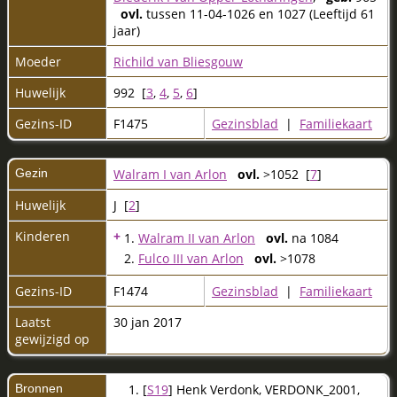
ovl.
tussen 11-04-1026 en 1027 (Leeftijd 61
jaar)
Moeder
Richild van Bliesgouw
Huwelijk
992 [
3
,
4
,
5
,
6
]
Gezins-ID
F1475
Gezinsblad
|
Familiekaart
Gezin
Walram I van Arlon
ovl.
>1052 [
7
]
Huwelijk
J [
2
]
Kinderen
+
1.
Walram II van Arlon
ovl.
na 1084
2.
Fulco III van Arlon
ovl.
>1078
Gezins-ID
F1474
Gezinsblad
|
Familiekaart
Laatst
30 jan 2017
gewijzigd op
Bronnen
[
S19
] Henk Verdonk, VERDONK_2001,