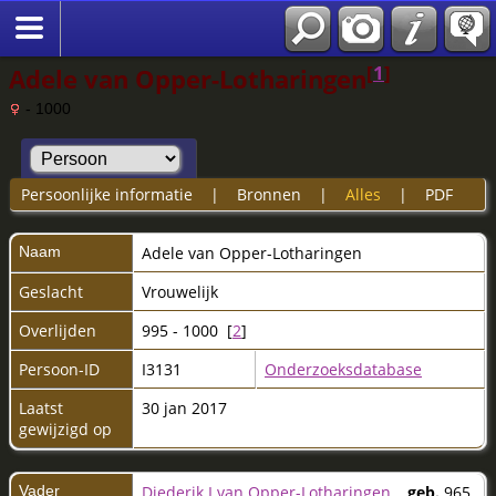
[
1
]
Adele van Opper-Lotharingen
- 1000
Persoonlijke informatie
|
Bronnen
|
Alles
|
PDF
Naam
Adele
van Opper-Lotharingen
Geslacht
Vrouwelijk
Overlijden
995 - 1000 [
2
]
Persoon-ID
I3131
Onderzoeksdatabase
Laatst
30 jan 2017
gewijzigd op
Vader
Diederik I van Opper-Lotharingen
,
geb.
965