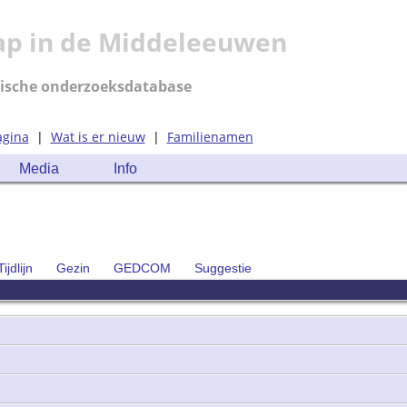
ap in de Middeleeuwen
ische onderzoeksdatabase
agina
|
Wat is er nieuw
|
Familienamen
Media
Info
Tijdlijn
Gezin
GEDCOM
Suggestie