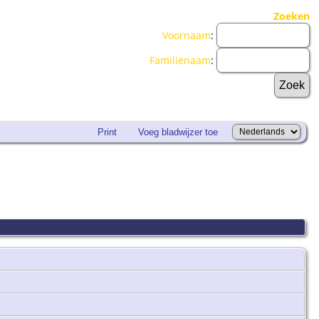
Zoeken
Voornaam
:
Familienaam
:
Print
Voeg bladwijzer toe