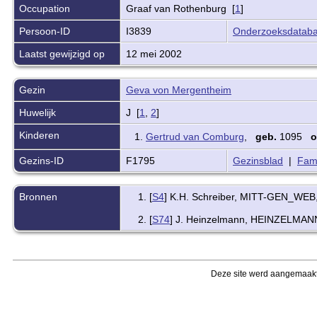
Occupation
Graaf van Rothenburg [
1
]
Persoon-ID
I3839
Onderzoeksdatab
Laatst gewijzigd op
12 mei 2002
Gezin
Geva von Mergentheim
Huwelijk
J [
1
,
2
]
Kinderen
1.
Gertrud van Comburg
,
geb.
1095
o
Gezins-ID
F1795
Gezinsblad
|
Fami
Bronnen
[
S4
] K.H. Schreiber, MITT-GEN_WEB, (
[
S74
] J. Heinzelmann, HEINZELMANN_
Deze site werd aangemaak