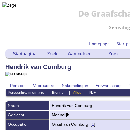
De Graafsch
Genealog
Homepage
|
Startp
Startpagina
Zoek
Aanmelden
Zoek
Hendrik van Comburg
Persoon
Voorouders
Nakomelingen
Verwantschap
Persoonlijke informatie
|
Bronnen
|
Alles
|
PDF
Naam
Hendrik
van Comburg
Geslacht
Mannelijk
Occupation
Graaf van Comburg [
1
]