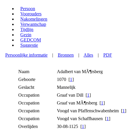
Persoon
Voorouders
Nakomelingen
Verwantschap
Tijdlijn
Gezin
GEDCOM
Suggestie
Persoonlijke informatie
|
Bronnen
|
Alles
|
PDF
Naam
Adalbert
van MÃ¶rsberg
Geboorte
1070 [
1
]
Geslacht
Mannelijk
Occupation
Graaf van Dill [
1
]
Occupation
Graaf van MÃ¶rsberg [
1
]
Occupation
Voogd van Pfaffenschwabenheim [
1
]
Occupation
Voogd van Schaffhausen [
1
]
Overlijden
30-08-1125 [
1
]