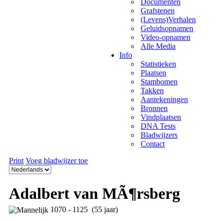
Documenten
Grafstenen
(Levens)Verhalen
Geluidsopnamen
Video-opnamen
Alle Media
Info
Statistieken
Plaatsen
Stambomen
Takken
Aantekeningen
Bronnen
Vindplaatsen
DNA Tests
Bladwijzers
Contact
Print
Voeg bladwijzer toe
Adalbert van MÃ¶rsberg
1070 - 1125 (55 jaar)