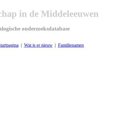
chap in de Middeleeuwen
logische onderzoeksdatabase
tartpagina
|
Wat is er nieuw
|
Familienamen