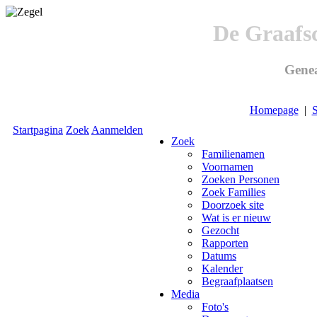
De Graafs
Genea
Homepage
|
S
Startpagina
Zoek
Aanmelden
Zoek
Familienamen
Voornamen
Zoeken Personen
Zoek Families
Doorzoek site
Wat is er nieuw
Gezocht
Rapporten
Datums
Kalender
Begraafplaatsen
Media
Foto's