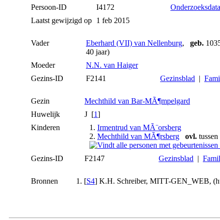
Persoon-ID
I4172
Onderzoeksdat
Laatst gewijzigd op
1 feb 2015
Vader
Eberhard (VII) van Nellenburg
,
geb.
10
40 jaar)
Moeder
N.N. van Haiger
Gezins-ID
F2141
Gezinsblad
|
Fami
Gezin
Mechthild van Bar-MÃ¶mpelgard
Huwelijk
J [
1
]
Kinderen
1.
Irmentrud van MÃ¨orsberg
2.
Mechthild van MÃ¶rsberg
ovl.
tussen
Gezins-ID
F2147
Gezinsblad
|
Famil
Bronnen
[
S4
] K.H. Schreiber, MITT-GEN_WEB, (http