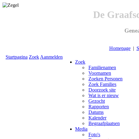
De Graafs
Genea
Homepage
|
S
Startpagina
Zoek
Aanmelden
Zoek
Familienamen
Voornamen
Zoeken Personen
Zoek Families
Doorzoek site
Wat is er nieuw
Gezocht
Rapporten
Datums
Kalender
Begraafplaatsen
Media
Foto's