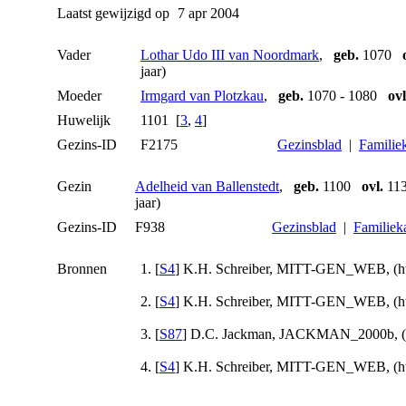
Laatst gewijzigd op
7 apr 2004
Vader
Lothar Udo III van Noordmark
,
geb.
1070
jaar)
Moeder
Irmgard van Plotzkau
,
geb.
1070 - 1080
ovl
Huwelijk
1101 [
3
,
4
]
Gezins-ID
F2175
Gezinsblad
|
Familiek
Gezin
Adelheid van Ballenstedt
,
geb.
1100
ovl.
113
jaar)
Gezins-ID
F938
Gezinsblad
|
Familiek
Bronnen
[
S4
] K.H. Schreiber, MITT-GEN_WEB, (http
[
S4
] K.H. Schreiber, MITT-GEN_WEB, (http
[
S87
] D.C. Jackman, JACKMAN_2000b, (Ono
[
S4
] K.H. Schreiber, MITT-GEN_WEB, (http