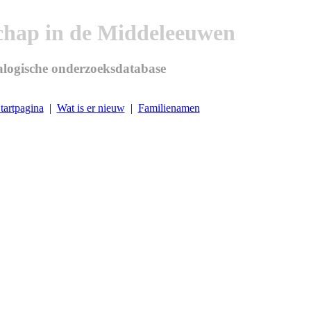
chap in de Middeleeuwen
logische onderzoeksdatabase
tartpagina
|
Wat is er nieuw
|
Familienamen