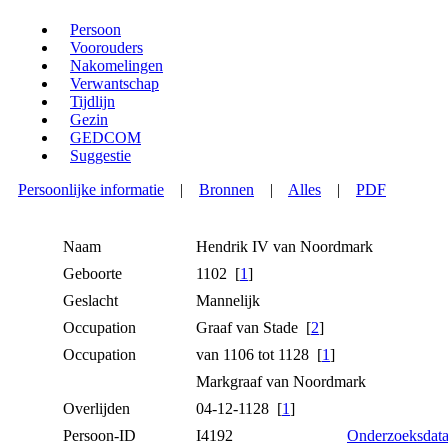
Persoon
Voorouders
Nakomelingen
Verwantschap
Tijdlijn
Gezin
GEDCOM
Suggestie
Persoonlijke informatie
|
Bronnen
|
Alles
|
PDF
Naam
Hendrik IV
van Noordmark
Geboorte
1102 [
1
]
Geslacht
Mannelijk
Occupation
Graaf van Stade [
2
]
Occupation
van 1106 tot 1128 [
1
]
Markgraaf van Noordmark
Overlijden
04-12-1128 [
1
]
Persoon-ID
I4192
Onderzoeksdat