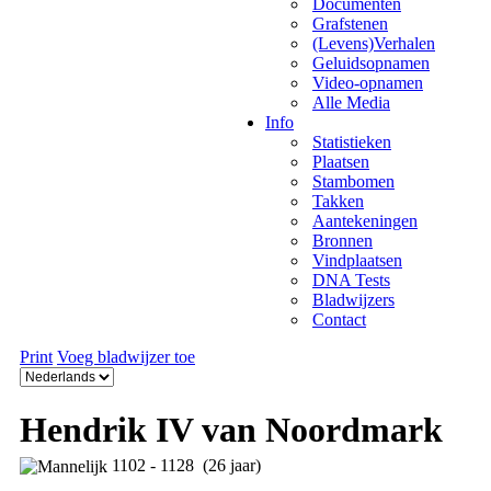
Documenten
Grafstenen
(Levens)Verhalen
Geluidsopnamen
Video-opnamen
Alle Media
Info
Statistieken
Plaatsen
Stambomen
Takken
Aantekeningen
Bronnen
Vindplaatsen
DNA Tests
Bladwijzers
Contact
Print
Voeg bladwijzer toe
Hendrik IV van Noordmark
1102 - 1128 (26 jaar)