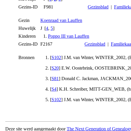
Gezins-ID
F981
Gezinsblad
|
Familiek
Gezin
Koenraad van Lauffen
Huwelijk
J [
4
,
5
]
Kinderen
1.
Poppo III van Lauffen
Gezins-ID
F2167
Gezinsblad
|
Familiekaa
Bronnen
[
S102
] J.M. van Winter, WINTER_2002, (B
[
S20
] E.W. Oostebrink, OOSTEBRINK_2001
[
S81
] Donald C. Jackman, JACKMAN_2000c,
[
S4
] K.H. Schreiber, MITT-GEN_WEB, (http
[
S102
] J.M. van Winter, WINTER_2002, (B
Deze site werd aangemaakt door
The Next Generation of Genealogy