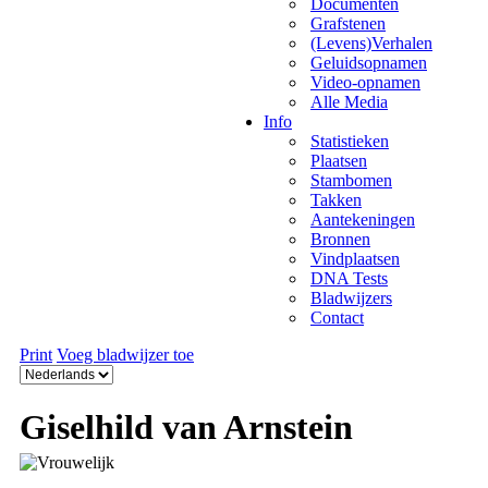
Documenten
Grafstenen
(Levens)Verhalen
Geluidsopnamen
Video-opnamen
Alle Media
Info
Statistieken
Plaatsen
Stambomen
Takken
Aantekeningen
Bronnen
Vindplaatsen
DNA Tests
Bladwijzers
Contact
Print
Voeg bladwijzer toe
Giselhild van Arnstein