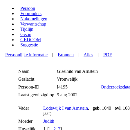
Persoon
Voorouders
Nakomelingen
Verwantschap
Tijdlijn
Gezin
GEDCOM
Suggestie
Persoonlijke informatie
|
Bronnen
|
Alles
|
PDF
Naam
Giselhild
van Arnstein
Geslacht
Vrouwelijk
Persoon-ID
I4195
Onderzoeksdat
Laatst gewijzigd op
9 aug 2002
Vader
Lodewijk I van Arnstein
,
geb.
1040
ovl.
1085
jaar)
Moeder
Judith
Huwelijk
J [
1
,
2
,
3
]