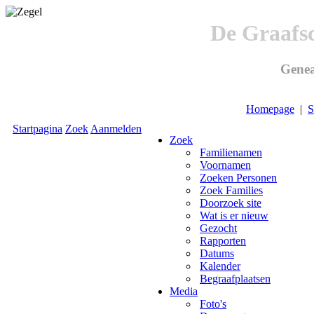
De Graafs
Genea
Homepage
|
S
Startpagina
Zoek
Aanmelden
Zoek
Familienamen
Voornamen
Zoeken Personen
Zoek Families
Doorzoek site
Wat is er nieuw
Gezocht
Rapporten
Datums
Kalender
Begraafplaatsen
Media
Foto's