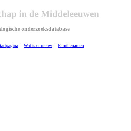
chap in de Middeleeuwen
logische onderzoeksdatabase
tartpagina
|
Wat is er nieuw
|
Familienamen