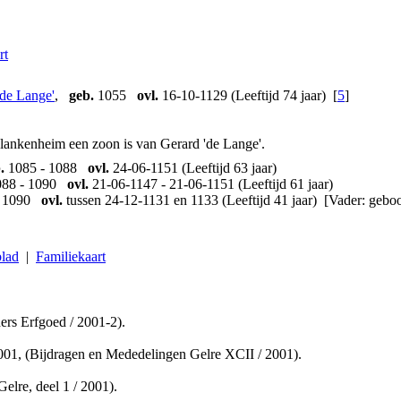
rt
'de Lange'
,
geb.
1055
ovl.
16-10-1129 (Leeftijd 74 jaar) [
5
]
lankenheim een zoon is van Gerard 'de Lange'.
.
1085 - 1088
ovl.
24-06-1151 (Leeftijd 63 jaar)
88 - 1090
ovl.
21-06-1147 - 21-06-1151 (Leeftijd 61 jaar)
1090
ovl.
tussen 24-12-1131 en 1133 (Leeftijd 41 jaar) [Vader: gebo
lad
|
Familiekaart
s Erfgoed / 2001-2).
, (Bijdragen en Mededelingen Gelre XCII / 2001).
lre, deel 1 / 2001).