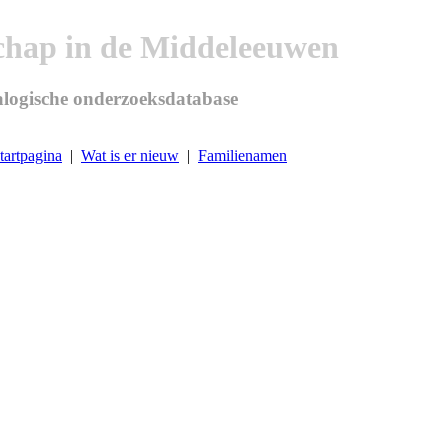
chap in de Middeleeuwen
logische onderzoeksdatabase
tartpagina
|
Wat is er nieuw
|
Familienamen