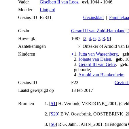
Vader
Giselbert II van Looz
ovl.
1044 - 1046
Moeder
Liutgard
Gezins-ID
F2331
Gezinsblad
|
Familiekaa
Gezin
Gerard II van Zuid-Hamaland, 
Huwelijk
1087 [
2
,
4
,
6
,
7
,
8
,
9
]
Aantekeningen
Onzeker of Arnold van B
Kinderen
+
1.
Jutta van Wassenberg
,
geb
2.
Jolante van Dalen
,
geb.
10
3.
Gerard III van Gelre
,
geb.
geboorte]
4.
Arnold van Blankenheim
Gezins-ID
F22
Gezinsb
Laatst gewijzigd op
18 feb 2017
Bronnen
[
S1
] H. Verdonk, VERDONK_2001, (Gelder
[
S20
] E.W. Oostebrink, OOSTEBRINK_2001
[
S6
] R.G. Jahn, JAHN_2001, (Hertogdom Ge