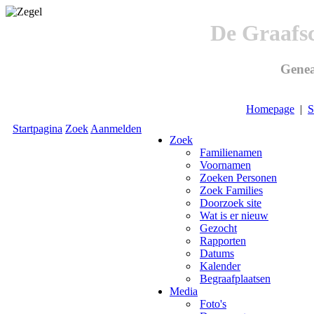
De Graafs
Genea
Homepage
|
S
Startpagina
Zoek
Aanmelden
Zoek
Familienamen
Voornamen
Zoeken Personen
Zoek Families
Doorzoek site
Wat is er nieuw
Gezocht
Rapporten
Datums
Kalender
Begraafplaatsen
Media
Foto's