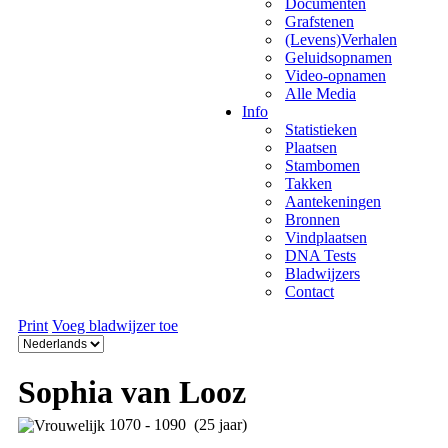
Documenten
Grafstenen
(Levens)Verhalen
Geluidsopnamen
Video-opnamen
Alle Media
Info
Statistieken
Plaatsen
Stambomen
Takken
Aantekeningen
Bronnen
Vindplaatsen
DNA Tests
Bladwijzers
Contact
Print
Voeg bladwijzer toe
Sophia van Looz
1070 - 1090 (25 jaar)