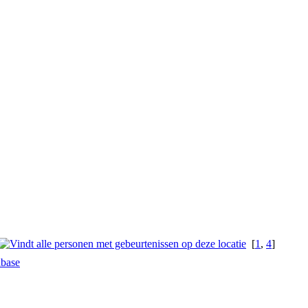
[
1
,
4
]
abase