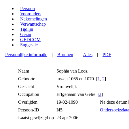
Persoon
Voorouders
Nakomelingen
Verwantschap
Tijdlijn
Gezin
GEDCOM
Suggestie
Persoonlijke informatie
|
Bronnen
|
Alles
|
PDF
Naam
Sophia
van Looz
Geboorte
tussen 1065 en 1070 [
1
,
2
]
Geslacht
Vrouwelijk
Occupation
Erfgenaam van Gelre [
3
]
Overlijden
19-02-1090
Na deze datum
Persoon-ID
I45
Onderzoeksdat
Laatst gewijzigd op
23 apr 2006