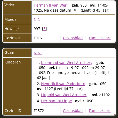
Vader
Herman II van Werl
,
geb.
980
ovl.
14-05-
1025, Na deze datum
(Leeftijd 45 jaar)
Moeder
N.N.
Huwelijk
997 [
5
]
Gezins-ID
F916
Gezinsblad
|
Familiekaart
Gezin
N.N.
Kinderen
1.
Koenraad van Werl-Arnsberg
,
geb.
1050
ovl.
tussen 19-07-1092 en 29-07-
1092, Friesland gesneuveld
(Leeftijd
42 jaar)
2.
Hendrik II van Paderborn
,
geb.
1050
ovl.
1127 (Leeftijd 77 jaar)
3.
Liupold van Werl-Arnsberg
ovl.
>1102
4.
Herman tot Lippe
ovl.
>1096
Gezins-ID
F2572
Gezinsblad
|
Familiekaart