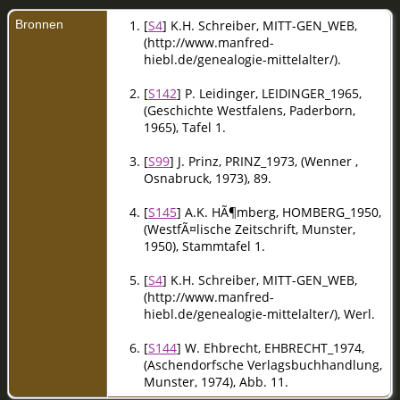
Bronnen
[
S4
] K.H. Schreiber, MITT-GEN_WEB,
(http://www.manfred-
hiebl.de/genealogie-mittelalter/).
[
S142
] P. Leidinger, LEIDINGER_1965,
(Geschichte Westfalens, Paderborn,
1965), Tafel 1.
[
S99
] J. Prinz, PRINZ_1973, (Wenner ,
Osnabruck, 1973), 89.
[
S145
] A.K. HÃ¶mberg, HOMBERG_1950,
(WestfÃ¤lische Zeitschrift, Munster,
1950), Stammtafel 1.
[
S4
] K.H. Schreiber, MITT-GEN_WEB,
(http://www.manfred-
hiebl.de/genealogie-mittelalter/), Werl.
[
S144
] W. Ehbrecht, EHBRECHT_1974,
(Aschendorfsche Verlagsbuchhandlung,
Munster, 1974), Abb. 11.