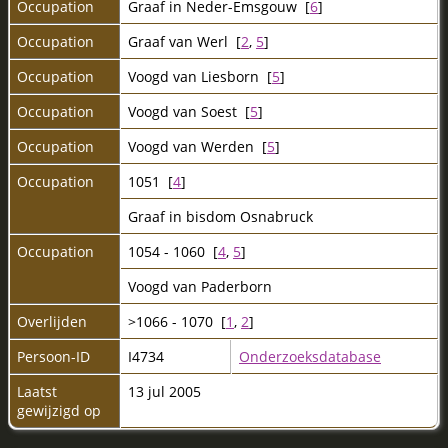
Occupation
Graaf in Neder-Emsgouw [
6
]
Occupation
Graaf van Werl [
2
,
5
]
Occupation
Voogd van Liesborn [
5
]
Occupation
Voogd van Soest [
5
]
Occupation
Voogd van Werden [
5
]
Occupation
1051 [
4
]
Graaf in bisdom Osnabruck
Occupation
1054 - 1060 [
4
,
5
]
Voogd van Paderborn
Overlijden
>1066 - 1070 [
1
,
2
]
Persoon-ID
I4734
Onderzoeksdatabase
Laatst
13 jul 2005
gewijzigd op