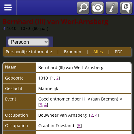
Bernhard (III) van Werl-Arnsberg
1010 - 1070 (60 jaar)
Persoonlijke informatie
|
Bronnen
|
Alles
|
PDF
Naam
Bernhard (III)
van Werl-Arnsberg
Geboorte
1010 [
1
,
2
]
Geslacht
Mannelijk
Event
Goed ontnomen door H IV (aan Bremen)
[
3
,
4
]
Occupation
Bouwheer van Arnsberg [
2
,
4
]
Occupation
Graaf in Friesland [
5
]