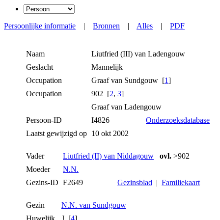
Persoonlijke informatie
|
Bronnen
|
Alles
|
PDF
Naam
Liutfried (III)
van Ladengouw
Geslacht
Mannelijk
Occupation
Graaf van Sundgouw [
1
]
Occupation
902 [
2
,
3
]
Graaf van Ladengouw
Persoon-ID
I4826
Onderzoeksdatabase
Laatst gewijzigd op
10 okt 2002
Vader
Liutfried (II) van Niddagouw
ovl.
>902
Moeder
N.N.
Gezins-ID
F2649
Gezinsblad
|
Familiekaart
Gezin
N.N. van Sundgouw
Huwelijk
J [
4
]