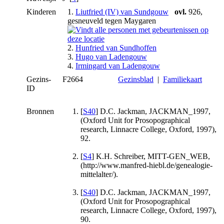
Kinderen
1.
Liutfried (IV) van Sundgouw
ovl.
926,
gesneuveld tegen Maygaren
2.
Hunfried van Sundhoffen
3.
Hugo van Ladengouw
4.
Irmingard van Ladengouw
Gezins-
F2664
Gezinsblad
|
Familiekaart
ID
Bronnen
[
S40
] D.C. Jackman, JACKMAN_1997,
(Oxford Unit for Prosopographical
research, Linnacre College, Oxford, 1997),
92.
[
S4
] K.H. Schreiber, MITT-GEN_WEB,
(http://www.manfred-hiebl.de/genealogie-
mittelalter/).
[
S40
] D.C. Jackman, JACKMAN_1997,
(Oxford Unit for Prosopographical
research, Linnacre College, Oxford, 1997),
90.