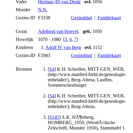
Vader
Herman (II) van Deutz
ovl.
1056
Moeder
N.N.
Gezins-ID
F3338
Gezinsblad
|
Familiekaart
Gezin
Adelheid van Hoevel
,
geb.
1050
Huwelijk
1070 - 1080 [
3
,
6
,
7
]
Kinderen
1.
Adolf IV van Berg
ovl.
1152
Gezins-ID
F2083
Gezinsblad
|
Familiekaart
Bronnen
[
S4
] K.H. Schreiber, MITT-GEN_WEB,
(http://www.manfred-hiebl.de/genealogie-
mittelalter/), Berg-Altena, Lauffen,
Sommerschenburger.
[
S4
] K.H. Schreiber, MITT-GEN_WEB,
(http://www.manfred-hiebl.de/genealogie-
mittelalter/), Berg-Altena.
[
S145
] A.K. HÃ¶mberg,
HOMBERG_1950, (WestfÃ¤lische
Zeitschrift, Munster, 1950), Stammtafel 1.