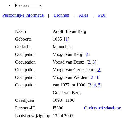
Persoonlijke informatie
|
Bronnen
|
Alles
|
PDF
Naam
Adolf III
van Berg
Geboorte
1035 [
1
]
Geslacht
Mannelijk
Occupation
Voogd van Berg [
2
]
Occupation
Voogd van Deutz [
2
,
3
]
Occupation
Voogd van Gerresheim [
2
]
Occupation
Voogd van Werden [
2
,
3
]
Occupation
van 1077 tot 1090 [
3
,
4
,
5
]
Graaf van Berg
Overlijden
1093 - 1106
Persoon-ID
I5300
Onderzoeksdatabase
Laatst gewijzigd op
13 jul 2005