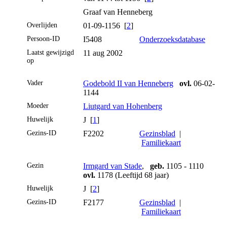
Graaf van Henneberg
Overlijden
01-09-1156 [
2
]
Persoon-ID
I5408
Onderzoeksdatabase
Laatst gewijzigd
11 aug 2002
op
Vader
Godebold II van Henneberg
ovl.
06-02-
1144
Moeder
Liutgard van Hohenberg
Huwelijk
J [
1
]
Gezins-ID
F2202
Gezinsblad
|
Familiekaart
Gezin
Irmgard van Stade
,
geb.
1105 - 1110
ovl.
1178 (Leeftijd 68 jaar)
Huwelijk
J [
2
]
Gezins-ID
F2177
Gezinsblad
|
Familiekaart