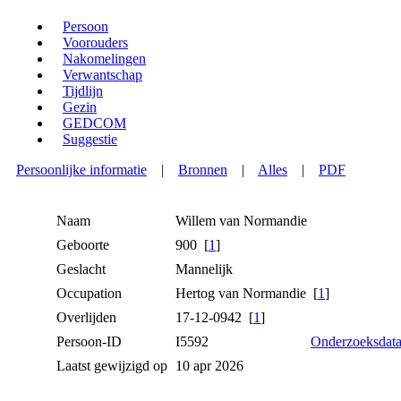
Persoon
Voorouders
Nakomelingen
Verwantschap
Tijdlijn
Gezin
GEDCOM
Suggestie
Persoonlijke informatie
|
Bronnen
|
Alles
|
PDF
Naam
Willem
van Normandie
Geboorte
900 [
1
]
Geslacht
Mannelijk
Occupation
Hertog van Normandie [
1
]
Overlijden
17-12-0942 [
1
]
Persoon-ID
I5592
Onderzoeksdat
Laatst gewijzigd op
10 apr 2026