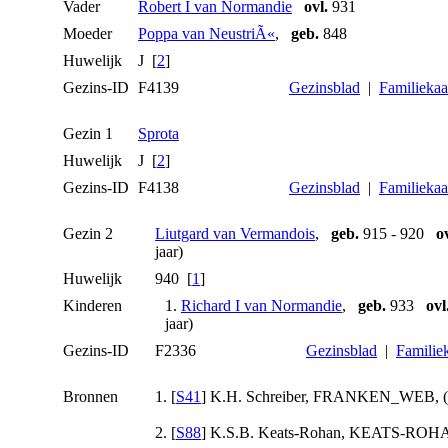
Vader
Robert I van Normandie
ovl.
931
Moeder
Poppa van NeustriÃ«
,
geb.
848
Huwelijk
J [
2
]
Gezins-ID
F4139
Gezinsblad
|
Familiekaa
Gezin 1
Sprota
Huwelijk
J [
2
]
Gezins-ID
F4138
Gezinsblad
|
Familiekaa
Gezin 2
Liutgard van Vermandois
,
geb.
915 - 920
ov
jaar)
Huwelijk
940 [
1
]
Kinderen
1.
Richard I van Normandie
,
geb.
933
ovl
jaar)
Gezins-ID
F2336
Gezinsblad
|
Familiek
Bronnen
[
S41
] K.H. Schreiber, FRANKEN_WEB, (http
[
S88
] K.S.B. Keats-Rohan, KEATS-ROHAN_2