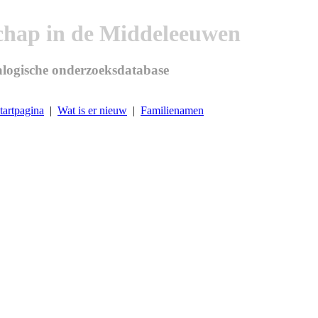
chap in de Middeleeuwen
logische onderzoeksdatabase
tartpagina
|
Wat is er nieuw
|
Familienamen