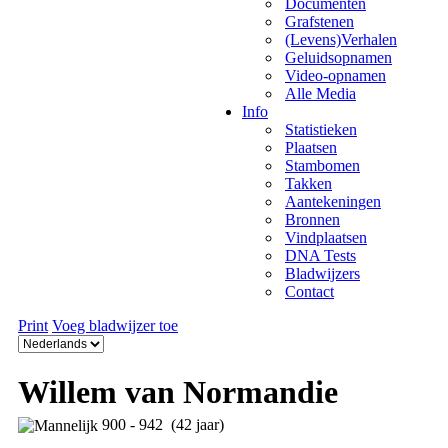
Documenten
Grafstenen
(Levens)Verhalen
Geluidsopnamen
Video-opnamen
Alle Media
Info
Statistieken
Plaatsen
Stambomen
Takken
Aantekeningen
Bronnen
Vindplaatsen
DNA Tests
Bladwijzers
Contact
Print
Voeg bladwijzer toe
Willem van Normandie
900 - 942 (42 jaar)