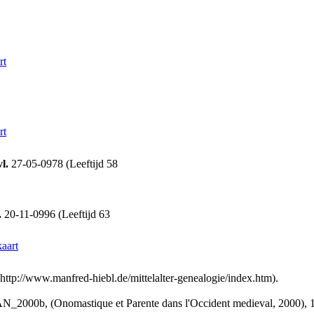
rt
rt
l.
27-05-0978 (Leeftijd 58
.
20-11-0996 (Leeftijd 63
aart
://www.manfred-hiebl.de/mittelalter-genealogie/index.htm).
000b, (Onomastique et Parente dans l'Occident medieval, 2000), 