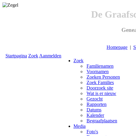
De Graafs
Genea
Homepage
|
S
Startpagina
Zoek
Aanmelden
Zoek
Familienamen
Voornamen
Zoeken Personen
Zoek Families
Doorzoek site
Wat is er nieuw
Gezocht
Rapporten
Datums
Kalender
Begraafplaatsen
Media
Foto's