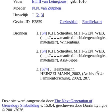
Vader
Elli II van Leinegouw
,
geb.
1010
Moeder
N.N. van Zutphen
Huwelijk
J [
2
,
3
]
Gezins-ID
F2859
Gezinsblad
|
Familiekaart
Bronnen
[
S4
] K.H. Schreiber, MITT-GEN_WEB,
(http://www.manfred-hiebl.de/genealogie-
mittelalter/), Winzenburg.
[
S4
] K.H. Schreiber, MITT-GEN_WEB,
(http://www.manfred-hiebl.de/genealogie-
mittelalter/), Asig-Sippe.
[
S74
] J. Heinzelmann,
HEINZELMANN_2002, (Archiv fÃ¼r
Familienforschung, 2002), 287.
Deze site werd aangemaakt door
The Next Generation of
Genealogy Sitebuilding
v. 15.0.4, geschreven door Darrin Lythgoe
© 2001-2026.