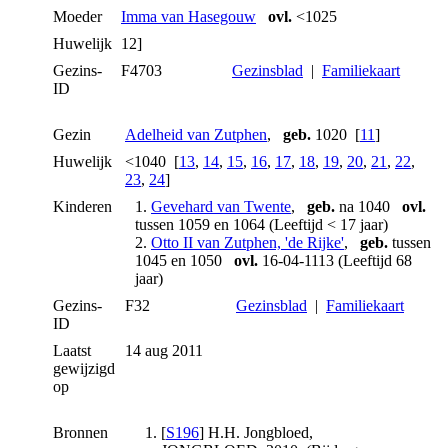
Moeder
Imma van Hasegouw
ovl.
<1025
Huwelijk
12]
Gezins-
F4703
Gezinsblad
|
Familiekaart
ID
Gezin
Adelheid van Zutphen
,
geb.
1020 [
11
]
Huwelijk
<1040 [
13
,
14
,
15
,
16
,
17
,
18
,
19
,
20
,
21
,
22
,
23
,
24
]
Kinderen
1.
Gevehard van Twente
,
geb.
na 1040
ovl.
tussen 1059 en 1064 (Leeftijd < 17 jaar)
2.
Otto II van Zutphen, 'de Rijke'
,
geb.
tussen
1045 en 1050
ovl.
16-04-1113 (Leeftijd 68
jaar)
Gezins-
F32
Gezinsblad
|
Familiekaart
ID
Laatst
14 aug 2011
gewijzigd
op
Bronnen
[
S196
] H.H. Jongbloed,