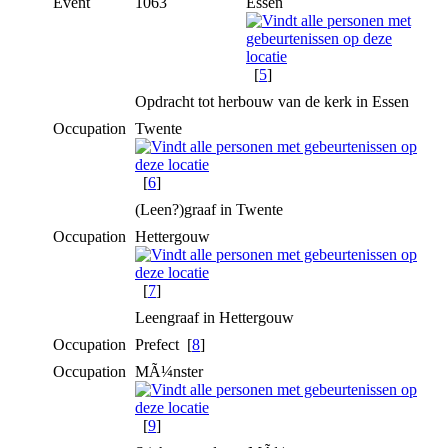
Event
1063
Essen
[
5
]
Opdracht tot herbouw van de kerk in Essen
Occupation
Twente
[
6
]
(Leen?)graaf in Twente
Occupation
Hettergouw
[
7
]
Leengraaf in Hettergouw
Occupation
Prefect [
8
]
Occupation
MÃ¼nster
[
9
]