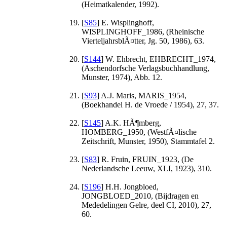
(Heimatkalender, 1992).
[
S85
] E. Wisplinghoff,
WISPLINGHOFF_1986, (Rheinische
VierteljahrsblÃ¤tter, Jg. 50, 1986), 63.
[
S144
] W. Ehbrecht, EHBRECHT_1974,
(Aschendorfsche Verlagsbuchhandlung,
Munster, 1974), Abb. 12.
[
S93
] A.J. Maris, MARIS_1954,
(Boekhandel H. de Vroede / 1954), 27, 37.
[
S145
] A.K. HÃ¶mberg,
HOMBERG_1950, (WestfÃ¤lische
Zeitschrift, Munster, 1950), Stammtafel 2.
[
S83
] R. Fruin, FRUIN_1923, (De
Nederlandsche Leeuw, XLI, 1923), 310.
[
S196
] H.H. Jongbloed,
JONGBLOED_2010, (Bijdragen en
Mededelingen Gelre, deel CI, 2010), 27,
60.