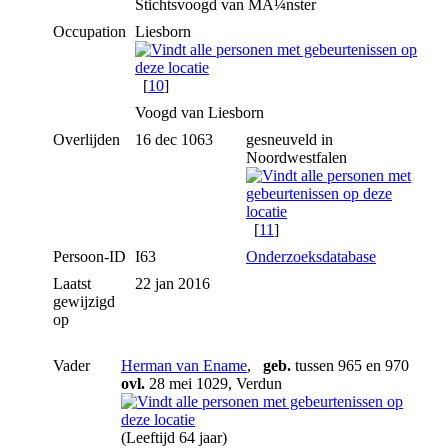
Stichtsvoogd van MÃ¼nster
Occupation
Liesborn
[
10
]
Voogd van Liesborn
Overlijden
16 dec 1063
gesneuveld in
Noordwestfalen
[
11
]
Persoon-ID
I63
Onderzoeksdatabase
Laatst
22 jan 2016
gewijzigd
op
Vader
Herman van Ename
,
geb.
tussen 965 en 970
ovl.
28 mei 1029, Verdun
(Leeftijd 64 jaar)