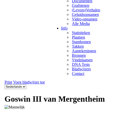
Documenten
Grafstenen
(Levens)Verhalen
Geluidsopnamen
Video-opnamen
Alle Media
Info
Statistieken
Plaatsen
Stambomen
Takken
Aantekeningen
Bronnen
Vindplaatsen
DNA Tests
Bladwijzers
Contact
Print
Voeg bladwijzer toe
Goswin III van Mergentheim