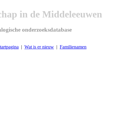
chap in de Middeleeuwen
logische onderzoeksdatabase
tartpagina
|
Wat is er nieuw
|
Familienamen