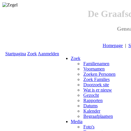
De Graafs
Genea
Homepage
|
S
Startpagina
Zoek
Aanmelden
Zoek
Familienamen
Voornamen
Zoeken Personen
Zoek Families
Doorzoek site
Wat is er nieuw
Gezocht
Rapporten
Datums
Kalender
Begraafplaatsen
Media
Foto's