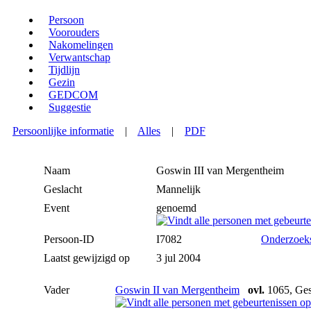
Persoon
Voorouders
Nakomelingen
Verwantschap
Tijdlijn
Gezin
GEDCOM
Suggestie
Persoonlijke informatie
|
Alles
|
PDF
Naam
Goswin III
van Mergentheim
Geslacht
Mannelijk
Event
genoemd
Persoon-ID
I7082
Onderzoek
Laatst gewijzigd op
3 jul 2004
Vader
Goswin II van Mergentheim
ovl.
1065, Ges