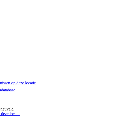
sdatabase
neuveld