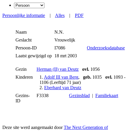
Persoonlijke informatie
|
Alles
|
PDF
Naam
N.N.
Geslacht
Vrouwelijk
Persoon-ID
I7086
Onderzoeksdatabase
Laatst gewijzigd op
18 mrt 2003
Gezin
Herman (II) van Deutz
ovl.
1056
Kinderen
1.
Adolf III van Berg
,
geb.
1035
ovl.
1093 -
1106 (Leeftijd 71 jaar)
2.
Eberhard van Deutz
Gezins-
F3338
Gezinsblad
|
Familiekaart
ID
Deze site werd aangemaakt door
The Next Generation of